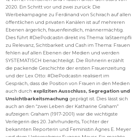
2020. Ein Schritt vor und zwei zurück: Die
Werbekampagne zu Ferdinand von Schirach auf allen
öffentlichen und privaten Kanälen ist auf mehreren
Ebenen ärgerlich, frauenfeindlich, männermächtig.
Dies führt #DiePodcastin direkt ins Thema: laStaempfli
zu Relevanz, Sichtbarkeit und Cash im Thema: Frauen
fehlen auf allen Ebenen der Medien und werden
SYSTEMATISCH benachteiligt. Die Rohnerin erzählt
die packende Geschichte der ersten Frauenzeitung
und der Lex Otto: #DiePodcastin realisiert im
Gespräch, dass die Position von Frauen in den Medien
auch durch
expliziten Ausschluss, Segregation und
Unsichtbarkeitsmachung
geprägt ist. Dies lässt sich
auch an den “zwei Leben der Katharine Graham”
aufzeigen: Graham (1917-2001) war die wichtigste
Verlegerin des 20. Jahrhunderts, Tochter der
bekannten Reporterin und Feministin Agnes E. Meyer
und dem Unternehmer Eugene Meyer. Sie machte