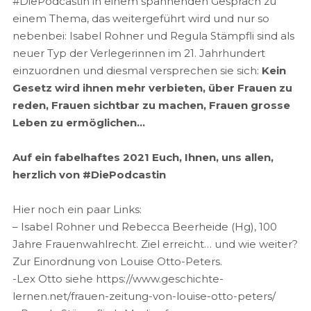
#DiePodcastin in einem spannenden Gespräch zu
einem Thema, das weitergeführt wird und nur so
nebenbei: Isabel Rohner und Regula Stämpfli sind als
neuer Typ der Verlegerinnen im 21. Jahrhundert
einzuordnen und diesmal versprechen sie sich:
Kein
Gesetz wird ihnen mehr verbieten, über Frauen zu
reden, Frauen sichtbar zu machen, Frauen grosse
Leben zu ermöglichen…
Auf ein fabelhaftes 2021 Euch, Ihnen, uns allen,
herzlich von #DiePodcastin
Hier noch ein paar Links:
– Isabel Rohner und Rebecca Beerheide (Hg), 100
Jahre Frauenwahlrecht. Ziel erreicht… und wie weiter?
Zur Einordnung von Louise Otto-Peters.
-Lex Otto siehe https://www.geschichte-
lernen.net/frauen-zeitung-von-louise-otto-peters/