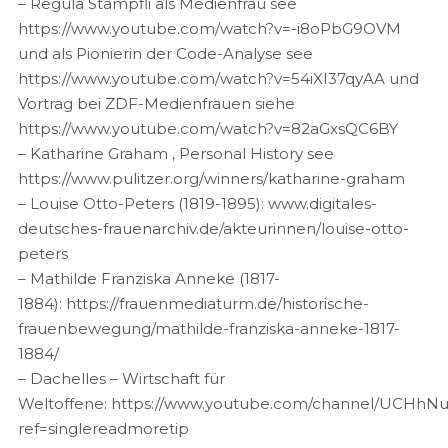
– Regula Stämpfli als Medienfrau see
https://www.youtube.com/watch?v=-i8oPbG9OVM
und als Pionierin der Code-Analyse see
https://www.youtube.com/watch?v=54iXI37qyAA und
Vortrag bei ZDF-Medienfrauen siehe
https://www.youtube.com/watch?v=82aGxsQC6BY
– Katharine Graham , Personal History see
https://www.pulitzer.org/winners/katharine-graham
– Louise Otto-Peters (1819-1895): www.digitales-
deutsches-frauenarchiv.de/akteurinnen/louise-otto-
peters
– Mathilde Franziska Anneke (1817-
1884): https://frauenmediaturm.de/historische-
frauenbewegung/mathilde-franziska-anneke-1817-
1884/
– Dachelles – Wirtschaft für
Weltoffene: https://www.youtube.com/channel/UCHh
ref=singlereadmoretip