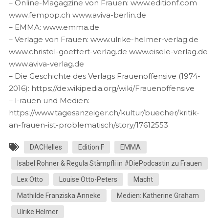
– Online-Magagzine von Frauen: www.editionf.com
www.fempop.ch www.aviva-berlin.de
– EMMA: www.emma.de
– Verlage von Frauen: www.ulrike-helmer-verlag.de
www.christel-goettert-verlag.de www.eisele-verlag.de
www.aviva-verlag.de
– Die Geschichte des Verlags Frauenoffensive (1974-
2016): https://de.wikipedia.org/wiki/Frauenoffensive
– Frauen und Medien:
https://www.tagesanzeiger.ch/kultur/buecher/kritik-
an-frauen-ist-problematisch/story/17612553
DACHelles
Edition F
EMMA
Isabel Rohner & Regula Stämpfli in #DiePodcastin zu Frauen
Lex Otto
Louise Otto-Peters
Macht
Mathilde Franziska Anneke
Medien: Katherine Graham
Ulrike Helmer