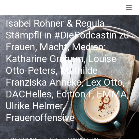
Isabel Rohner & Regula
Stämpfli in #DiePodcastin zu
Frauen, Macht, Medien:
Katharine Graham, Louise
Otto-Peters, Mathilde
Franziska Anneke, Lex Otto,
DACHelles, Edition F, EMMA,
Ulrike Helmer,
Frauenoffensive
3. JANUARY 2021
REG
COMMENTS OFF