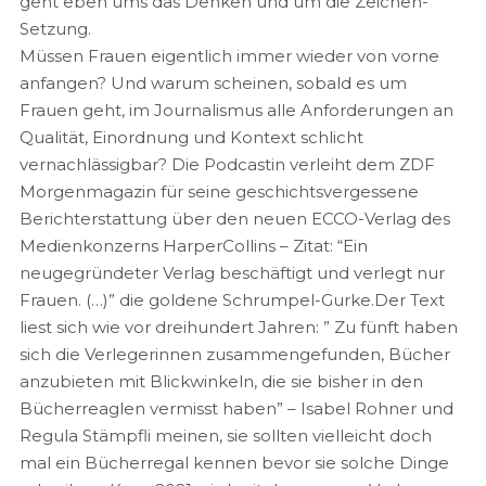
geht eben ums das Denken und um die Zeichen-
Setzung.
Müssen Frauen eigentlich immer wieder von vorne
anfangen? Und warum scheinen, sobald es um
Frauen geht, im Journalismus alle Anforderungen an
Qualität, Einordnung und Kontext schlicht
vernachlässigbar? Die Podcastin verleiht dem ZDF
Morgenmagazin für seine geschichtsvergessene
Berichterstattung über den neuen ECCO-Verlag des
Medienkonzerns HarperCollins – Zitat: “Ein
neugegründeter Verlag beschäftigt und verlegt nur
Frauen. (…)” die goldene Schrumpel-Gurke.Der Text
liest sich wie vor dreihundert Jahren: ” Zu fünft haben
sich die Verlegerinnen zusammengefunden, Bücher
anzubieten mit Blickwinkeln, die sie bisher in den
Bücherreaglen vermisst haben” – Isabel Rohner und
Regula Stämpfli meinen, sie sollten vielleicht doch
mal ein Bücherregal kennen bevor sie solche Dinge