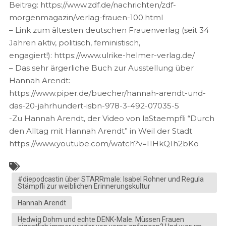
Beitrag: https://www.zdf.de/nachrichten/zdf-
morgenmagazin/verlag-frauen-100.html
– Link zum ältesten deutschen Frauenverlag (seit 34
Jahren aktiv, politisch, feministisch,
engagiert!): https://www.ulrike-helmer-verlag.de/
– Das sehr ärgerliche Buch zur Ausstellung über
Hannah Arendt:
https://www.piper.de/buecher/hannah-arendt-und-
das-20-jahrhundert-isbn-978-3-492-07035-5
-Zu Hannah Arendt, der Video von laStaempfli “Durch
den Alltag mit Hannah Arendt” in Weil der Stadt
https://www.youtube.com/watch?v=I1HkQ1h2bKo
#diepodcastin über STARRmale: Isabel Rohner und Regula
Stämpfli zur weiblichen Erinnerungskultur
Hannah Arendt
Hedwig Dohm und echte DENK-Male. Müssen Frauen