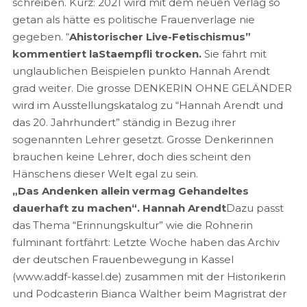
schreiben. Kurz: 2021 wird mit dem neuen Verlag so
getan als hätte es politische Frauenverlage nie
gegeben. “
Ahistorischer Live-Fetischismus”
kommentiert laStaempfli trocken.
Sie fährt mit
unglaublichen Beispielen punkto Hannah Arendt
grad weiter. Die grosse DENKERIN OHNE GELÄNDER
wird im Ausstellungskatalog zu “Hannah Arendt und
das 20. Jahrhundert” ständig in Bezug ihrer
sogenannten Lehrer gesetzt. Grosse Denkerinnen
brauchen keine Lehrer, doch dies scheint den
Hänschens dieser Welt egal zu sein.
„Das Andenken allein vermag Gehandeltes
dauerhaft zu machen“. Hannah Arendt
Dazu passt
das Thema “Erinnungskultur” wie die Rohnerin
fulminant fortfährt: Letzte Woche haben das Archiv
der deutschen Frauenbewegung in Kassel
(www.addf-kassel.de) zusammen mit der Historikerin
und Podcasterin Bianca Walther beim Magristrat der