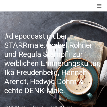
#diepodcastin über
STARRmale: Isabel Rohner
und Regula Stämpfli zur
weiblichen Erinnerungskultur,
Ika Freudenberg, Hannah
Arendt, Hedwig Dohm &
echte DENK-Male.
27. MARCH 2021
REG
COMMENTS OFF