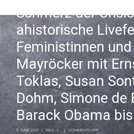
Schmerz der Unsich
ahistorische Livef
Feministinnen und 
Mayröcker mit Erns
Toklas, Susan Son
Dohm, Simone de Be
Barack Obama bis 
5. JUNE 2021
REG
COMMENTS OFF