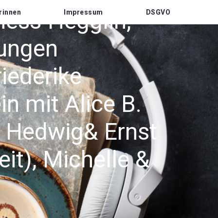
iess-Hegglin,
rinnen
Impressum
DSGVO
jungen
iederike
n mit Alice B.
, Hedwig& Ernst
it), Michelle &