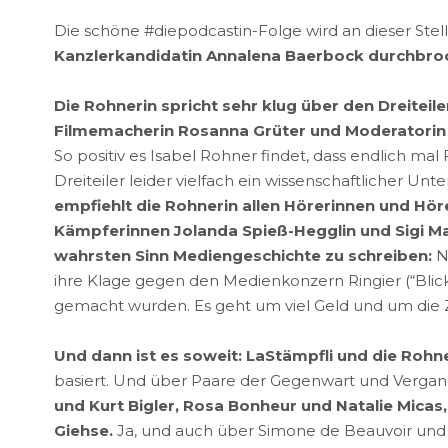
Die schöne #diepodcastin-Folge wird an dieser Ste
Kanzlerkandidatin Annalena Baerbock durchbro
Die Rohnerin spricht sehr klug über den Dreiteil
Filmemacherin Rosanna Grüter und Moderatorin Pat
So positiv es Isabel Rohner findet, dass endlich m
Dreiteiler leider vielfach ein wissenschaftlicher Unt
empfiehlt die Rohnerin allen Hörerinnen und Hör
Kämpferinnen Jolanda Spieß-Hegglin und Sigi Mau
wahrsten Sinn Mediengeschichte zu schreiben:
Na
ihre Klage gegen den Medienkonzern Ringier (“Blick
gemacht wurden. Es geht um viel Geld und um die Zu
Und dann ist es soweit: LaStämpfli und die Rohne
basiert. Und über Paare der Gegenwart und Vergan
und Kurt Bigler, Rosa Bonheur und Natalie Micas
Giehse.
Ja, und auch über Simone de Beauvoir und J