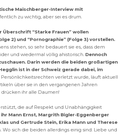
tische Maischberger-Interview mit
ntlich zu wichtig, aber sei es drum.
r Überschrift “Starke Frauen” wollen
olge 2) und “Pornographie” (Folge 3) vorstellen.
ens stehen, so sehr bedauert sie es, dass dem
eider und wiedermal völlig ahistorisch.
Dennoch
anzuschauen. Darin werden die beiden großartigen
egglin ist in der Schweiz gerade dabei, im
rsönlichkeitsrechten verletzt wurde, läuft aktuell
rtikeln über sie in den vergangenen Jahren
 drücken ihr alle Daumen!
terstützt, die auf Respekt und Unabhängigkeit
hr Mann Ernst, Margrith Bigler-Eggenberger
klas und Gertrude Stein, Erika Mann und Therese
o sich die beiden allerdings einig sind: Liebe und