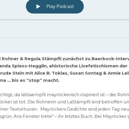
l Rohner & Regula Stämpfli zunächst zu Baerbock-Inte
anda Spiess-Hegglin, ahistorische Livefetischismen der
rtrude Stein mit Alice B. Toklas, Susan Sontag & Annie 
ama … bis es “stop” macht.
chtigt, da laStaempfli mayröckerisch inspiriert ist – die Roh
ker ist tot. Die Rohnerin und LaStämpfli sind betroffen un
einer Textvirtuosin. Mayröckers Gedichte sind jeden Tag neu
grün. Ans Fenster trete” – ihr letztes Buch. Bei Mayröcke