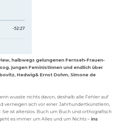
rview, halbwegs gelungenen Fernseh-Frauen-
 sog. jungen Feministinnen und endlich über
Leibovitz, Hedwig& Ernst Dohm, Simone de
nerin wusste nichts davon, deshalb alle Fehler auf
d verneigen sich vor einer Jahrhundertkünstlerin,
: Sie ist alterslos. Buch um Buch und orthografisch
r geht es immer um Alles und um Nichts –
ins