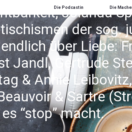
tbarkeit, Jolanda Sp
Die Podcastin
Die Mache
etischismen der sog. 
endlich über Liebe: Fr
t Jandl, Gertrude Stei
tag & Annie Leibovitz
auvoir & Sartre (Stre
es “stop” macht.