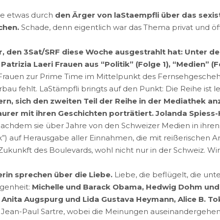
lle etwas durch
den Ärger von laStaempfli über das sexis
chen.
Schade, denn eigentlich war das Thema privat und öffe
er, den 3Sat/SRF diese Woche ausgestrahlt hat: Unter de
rizia Laeri Frauen aus “Politik” (Folge 1), “Medien” (F
al Frauen zur Prime Time im Mittelpunkt des Fernsehgescheh
erbau fehlt. LaStämpfli bringts auf den Punkt: Die Reihe ist l
ern, sich den zweiten Teil der Reihe in der Mediathek 
rer mit ihren Geschichten porträtiert. Jolanda Spiess-H
chdem sie über Jahre von den Schweizer Medien in ihren Pe
”) auf Herausgabe aller Einnahmen, die mit reißerischen A
kunkft des Boulevards, wohl nicht nur in der Schweiz. Wir
rin sprechen über die Liebe.
Liebe, die beflügelt, die un
genheit:
Michelle und Barack Obama, Hedwig Dohm und i
, Anita Augspurg und Lida Gustava Heymann, Alice B. To
ean-Paul Sartre, wobei die Meinungen auseinandergehen. W