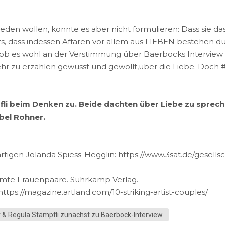
eden wollen, konnte es aber nicht formulieren: Dass sie das
, dass indessen Affären vor allem aus LIEBEN bestehen dürf
, ob es wohl an der Verstimmung über Baerbocks Interview
hr zu erzählen gewusst und gewollt,über die Liebe. Doch 
fli beim Denken zu. Beide dachten über Liebe zu sprec
abel Rohner.
tigen Jolanda Spiess-Hegglin: https://www.3sat.de/gesellsch
rühmte Frauenpaare. Suhrkamp Verlag.
ttps://magazine.artland.com/10-striking-artist-couples/
r & Regula Stämpfli zunächst zu Baerbock-Interview