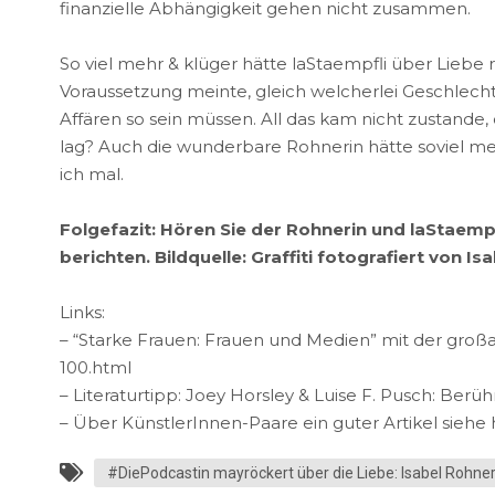
finanzielle Abhängigkeit gehen nicht zusammen.
So viel mehr & klüger hätte laStaempfli über Liebe r
Voraussetzung meinte, gleich welcherlei Geschlechts
Affären so sein müssen. All das kam nicht zustande
lag? Auch die wunderbare Rohnerin hätte soviel me
ich mal.
Folgefazit: Hören Sie der Rohnerin und laStaemp
berichten. Bildquelle: Graffiti fotografiert von Is
Links:
– “Starke Frauen: Frauen und Medien” mit der großar
100.html
– Literaturtipp: Joey Horsley & Luise F. Pusch: Be
– Über KünstlerInnen-Paare ein guter Artikel siehe h
#DiePodcastin mayröckert über die Liebe: Isabel Rohne