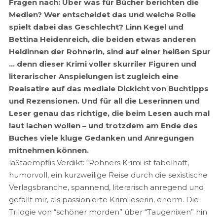
Fragen nach: Über was für Bücher berichten die
Medien? Wer entschei­det das und welche Rolle
spielt dabei das Geschlecht? Linn Kegel und
Bettina Hei­denreich, die beiden etwas anderen
Heldinnen der Rohnerin, sind auf einer heißen Spur
… denn dieser Krimi voller skurriler Figuren und
literarischer An­spie­lungen ist zugleich eine
Realsatire auf das mediale Dickicht von Buchtipps
und Rezensionen. Und für all die Leserinnen und
Leser genau das richtige, die beim Lesen auch mal
laut lachen wollen – und trotzdem am Ende des
Buches viele kluge Gedanken und Anregungen
mitnehmen können.
laStaempflis Verdikt: “Rohners Krimi ist fabelhaft,
humorvoll, ein kurzweilige Reise durch die sexistische
Verlagsbranche, spannend, literarisch anregend und
gefällt mir, als passionierte Krimileserin, enorm. Die
Trilogie von “schöner morden” über “Taugenixen” hin