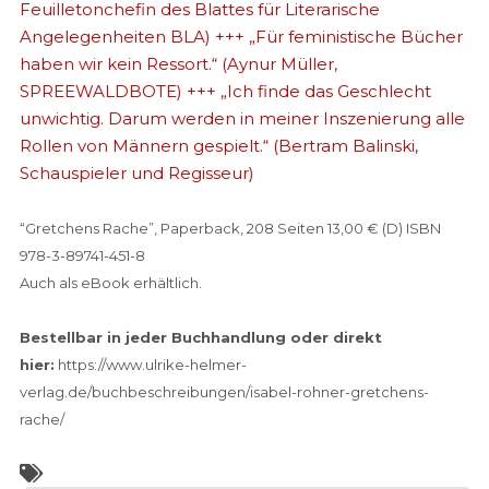
Feuilletonchefin des
Blattes für Literarische
Angelegenheiten
BLA
) +++ „Für feministische Bücher
haben wir kein Ressort.“
(Aynur Müller,
SPREEWALDBOTE)
+++ „Ich finde das Geschlecht
unwichtig. Darum werden in meiner Inszenierung alle
Rollen von Männern gespielt.“
(Bertram Balinski,
Schauspieler und Regisseur)
“Gretchens Rache”, P
aperback, 208 Seiten 13,00 € (D) ISBN
978-3-89741-451-8
Auch als eBook erhältlich.
Bestellbar in jeder Buchhandlung oder direkt
hier:
https://www.ulrike-helmer-
verlag.de/buchbeschreibungen/isabel-rohner-gretchens-
rache/