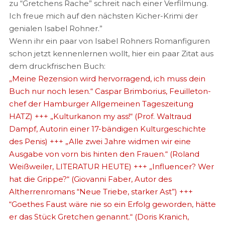
zu “Gretchens Rache” schreit nach einer Verfilmung.
Ich freue mich auf den nächsten Kicher-Krimi der
genialen Isabel Rohner.”
Wenn ihr ein paar von Isabel Rohners Romanfiguren
schon jetzt kennenlernen wollt, hier ein paar Zitat aus
dem druckfrischen Buch:
„Meine Rezension wird hervorragend, ich muss dein
Buch nur noch lesen.“ Caspar Brimborius, Feuilleton­
chef der Hamburger Allgemeinen Tageszeitung
HATZ) +++ „Kulturkanon my ass!“
(Prof. Waltraud
Dampf, Autorin einer 17-bändigen Kulturgeschichte
des Penis) +++
„Alle zwei Jahre widmen wir eine
Ausgabe von vorn bis hinten den Frauen.“
(Roland
Weißweiler, LITERATUR HEUTE) +++
„Influencer? Wer
hat die Grippe?“ (
Giovanni Faber, Autor des
Altherrenromans “Neue Triebe, starker Ast”) +++
“
Goethes Faust wäre nie so ein Erfolg geworden, hätte
er das Stück Gretchen genannt.“ (Doris Kranich,