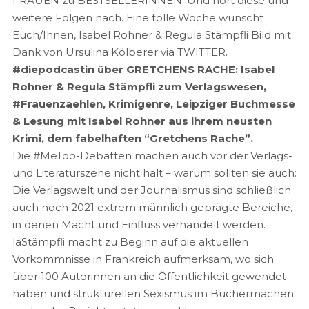
FRAUEN zu BESTSELLERINNEN. Und hört diese und
weitere Folgen nach. Eine tolle Woche wünscht
Euch/Ihnen, Isabel Rohner & Regula Stämpfli Bild mit
Dank von Ursulina Kölberer via TWITTER.
#diepodcastin über GRETCHENS RACHE: Isabel
Rohner & Regula Stämpfli zum Verlagswesen,
#Frauenzaehlen, Krimigenre, Leipziger Buchmesse
& Lesung mit Isabel Rohner aus ihrem neusten
Krimi, dem fabelhaften “Gretchens Rache”.
Die #MeToo-Debatten machen auch vor der Verlags-
und Literaturszene nicht halt – warum sollten sie auch:
Die Verlagswelt und der Journalismus sind schließlich
auch noch 2021 extrem männlich geprägte Bereiche,
in denen Macht und Einfluss verhandelt werden.
laStämpfli macht zu Beginn auf die aktuellen
Vorkommnisse in Frankreich aufmerksam, wo sich
über 100 Autorinnen an die Öffentlichkeit gewendet
haben und strukturellen Sexismus im Büchermachen