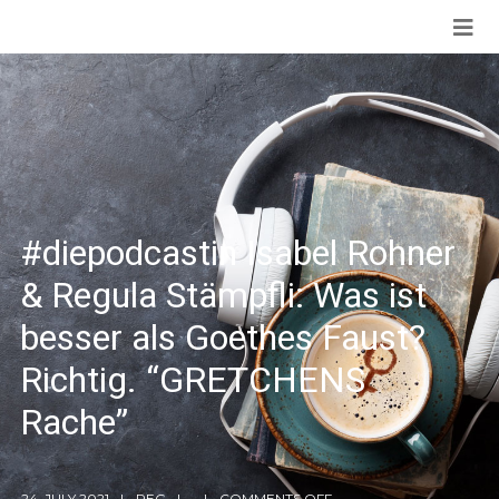
#diepodcastin Isabel Rohner
& Regula Stämpfli: Was ist
besser als Goethes Faust?
Richtig. “GRETCHENS
Rache”
24. JULY 2021
REG
COMMENTS OFF