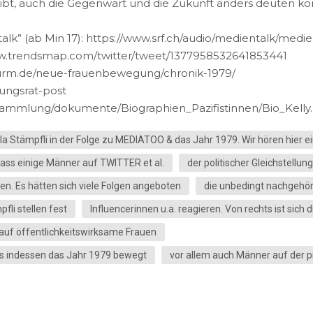
eibt, auch die Gegenwart und die Zukunft anders deuten kö
lk” (ab Min 17): https://www.srf.ch/audio/medientalk/medie
/www.trendsmap.com/twitter/tweet/1377958532641853441
aturm.de/neue-frauenbewegung/chronik-1979/
tungsrat-post
nsammlung/dokumente/Biographien_Pazifistinnen/Bio_Kelly
la Stämpfli in der Folge zu MEDIATOO & das Jahr 1979. Wir hören hier e
ass einige Männer auf TWITTER et al.
der politischer Gleichstellu
en. Es hätten sich viele Folgen angeboten
die unbedingt nachgehör
li stellen fest
Influencerinnen u.a. reagieren. Von rechts ist sic
 auf öffentlichkeitswirksame Frauen
ss indessen das Jahr 1979 bewegt
vor allem auch Männer auf der p