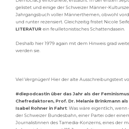
Democracy einordnete, erstaunt. In der ersten Sep
gelistet und einige der Schweizer Männer-Kulturszen
Jahrgangsbuch voller Männerthemen, obwohl vorderg
und runter rezensiert. Gleichzeitig fristet Nicole S
LITERATUR
ein feuilletonistisches Schattendasein.
Deshalb hier 1979 again mit dem Hinweis grad weite
werden sie.
Viel Vergnügen! Hier der alte Ausschreibungstext vo
#diepodcastin über das Jahr als der Feminismus
Chefredaktoren, Prof. Dr. Melanie Brinkmann al
Isabel Rohner in Fahrt
: Was wäre eigentlich, wenn
der Schweizer Bundesbahn, einer Partei oder einem
Journalistinnen des Tamedia-Konzerns, eines der m