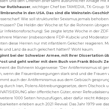
lossen und den
Offenen Brief
samt ausführlicher Anlage mit 
hur Rutishauser
, wichtiger Chef bei TAMEDIA, TX-Group: S
 Filmbranche in den USA. Das sind die Weinstein-Geschic
sserscharf: Wie soll struktureller Sexismus jemals behobe
n müssen? Die Heldin der Woche ist für die Rohnerin übrige
ür Infektionsforschung): Sie zeigte letzte Woche in der ZDF
mehrere Männer (insbesondere FDP-Kubicki und Moderator 
en diese Herren nur mit infantilem Gekicher reagieren. Ma
ki und Lanz da auch gekichert hätten? Wohl kaum.
innt bei der Schweizer Armee, mit ihrer Dissertation ü
Post und geht weiter mit dem Buch von Frank Bösch: Z
meint die Rohnerin klugerweise: “Der Antifeminismus ist ge
n, wenn die Frauenbewegungen stark sind und die Frauen 
mmt auch der Antifeminismus aus dem Gebüsch gesprungen.
 durch Iran, Polens Abtreibungsgesetze, dem Ölschock und
RIVATISIERUNG aller öffentlichen Güter, einer Refeudalisi
weitere 1000 Seiten hinzuzufügen, aber dafür reicht #diepo
barkeiten erleben auch 2021 Revival. Das Jahr 1979 wie das