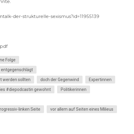
nnte.
ntalk-der-strukturelle-sexismus?id=11955139
.pdf
ine Folge
ng entgegenschlägt
t werden sollten
doch der Gegenwind
Expertinnen
h dies #diepodcastin gewohnt
Politikerinnen
rogressiv-linken Seite
vor allem auf Seiten eines Milieus