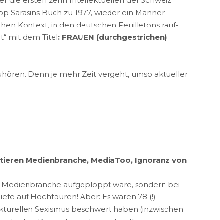
r die ersten zehn Intellektuellen der Schweiz
ipp Sarasins Buch zu 1977, wieder ein Männer-
en Kontext, in den deutschen Feuilletons rauf-
t“ mit dem Titel
: FRAUEN (durchgestrichen)
uhören. Denn je mehr Zeit vergeht, umso aktueller
utieren Medienbranche, MediaToo, Ignoranz von
er Medienbranche aufgeploppt wäre, sondern bei
fe auf Hochtouren! Aber: Es waren 78 (!)
ukturellen Sexismus beschwert haben (inzwischen