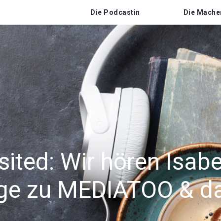
Die Podcastin
Die Mache
sited: Wir hören Isab
olge zu MEDIATOO & d