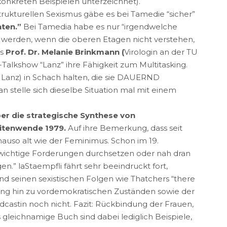
konkreten Beispielen unterzeichnet).
trukturellen Sexismus gäbe es bei Tamedie “sicher”
hten.”
Bei Tamedia habe es nur “irgendwelche
n werden, wenn die oberen Etagen nicht verstehen,
ns
Prof. Dr. Melanie Brinkmann (
Virologin an der TU
-Talkshow “Lanz” ihre Fähigkeit zum Multitasking.
Lanz) in Schach halten, die sie DAUERND
n stelle sich dieselbe Situation mal mit einem
ber die strategische Synthese von
eitenwende 1979.
Auf ihre Bemerkung, dass seit
nauso alt wie der Feminimus. Schon im 19.
wichtige Forderungen durchsetzen oder nah dran
” laStaempfli fährt sehr beeindruckt fort,
 seinen sexistischen Folgen wie Thatchers “there
erung hin zu vordemokratischen Zuständen sowie der
dcastin noch nicht. Fazit: Rückbindung der Frauen,
 gleichnamige Buch sind dabei lediglich Beispiele,