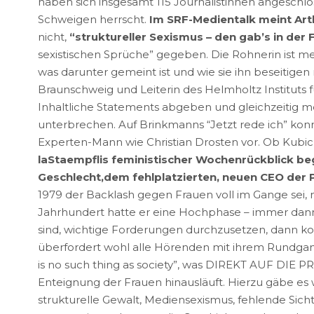
haben sich insgesamt 115 Journalistinnen angesch
Schweigen herrscht.
Im SRF-Medientalk meint Art
nicht,
“struktureller Sexismus – den gab’s in der
sexistischen Sprüche” gegeben. Die Rohnerin ist me
was darunter gemeint ist und wie sie ihn beseitige
Braunschweig und Leiterin des Helmholtz Instituts f
Inhaltliche Statements abgeben und gleichzeitig 
unterbrechen. Auf Brinkmanns “Jetzt rede ich” konnt
Experten-Mann wie Christian Drosten vor. Ob Kubic
laStaempflis feministischer Wochenrückblick beg
Geschlecht,dem fehlplatzierten, neuen CEO der 
1979 der Backlash gegen Frauen voll im Gange sei, 
Jahrhundert hatte er eine Hochphase – immer dan
sind, wichtige Forderungen durchzusetzen, dann ko
überfordert wohl alle Hörenden mit ihrem Rundgang
is no such thing as society”, was DIREKT AUF DIE P
Enteignung der Frauen hinausläuft. Hierzu gäbe es 
strukturelle Gewalt, Mediensexismus, fehlende Sicht