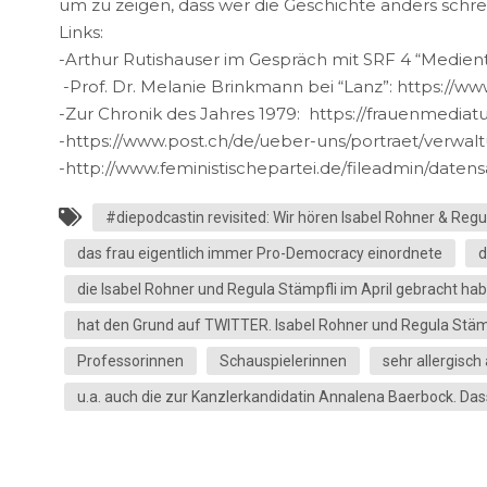
um zu zeigen, dass wer die Geschichte anders schr
Links:
-Arthur Rutishauser im Gespräch mit SRF 4 “Medienta
-Prof. Dr. Melanie Brinkmann bei “Lanz”: https:/
-Zur Chronik des Jahres 1979: https://frauenmedi
-https://www.post.ch/de/ueber-uns/portraet/verwal
-http://www.feministischepartei.de/fileadmin/date
#diepodcastin revisited: Wir hören Isabel Rohner & Regu
das frau eigentlich immer Pro-Democracy einordnete
d
die Isabel Rohner und Regula Stämpfli im April gebracht hab
hat den Grund auf TWITTER. Isabel Rohner und Regula Stämpf
Professorinnen
Schauspielerinnen
sehr allergisch
u.a. auch die zur Kanzlerkandidatin Annalena Baerbock. Da