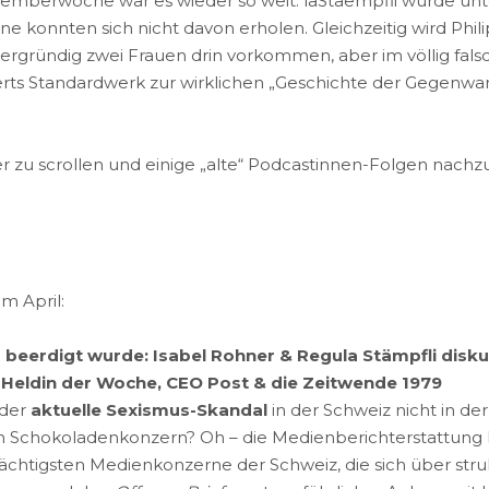
temberwoche war es wieder so weit: laStaempfli wurde unte
e konnten sich nicht davon erholen. Gleichzeitig wird Phil
ründig zwei Frauen drin vorkommen, aber im völlig falsch
eiferts Standardwerk zur wirklichen „Geschichte der Gegenwar
r zu scrollen und einige „alte“ Podcastinnen-Folgen nachz
m April:
 beerdigt wurde: Isabel Rohner & Regula Stämpfli disk
s Heldin der Woche, CEO Post & die Zeitwende 1979
 der
aktuelle Sexismus-Skandal
in der Schweiz nicht in d
 Schokoladenkonzern? Oh – die Medienberichterstattung lie
ächtigsten Medienkonzerne der Schweiz, die sich über str