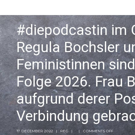
#diepodcastin im G
Regula Bochsler un
Feministinnen sind
Folge 2026. Frau B
aufgrund derer Posi
Verbindung gebrac
17. DECEMBER 2022
REG
COMMENTS OFF