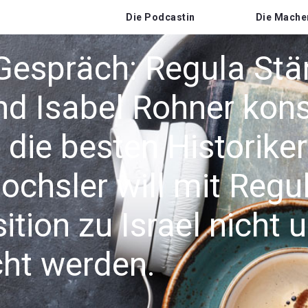
Die Podcastin
Die Mache
espräch: Regula Stäm
d Isabel Rohner konst
 die besten Historike
ochsler will mit Regu
tion zu Israel nicht 
ht werden.