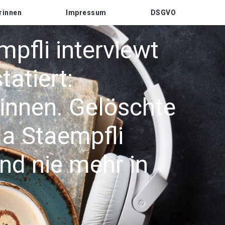
rinnen
Impressum
DSGVO
pfli interviewt
atiert:
rinnen. Gelöschte
la Staempfli
und nie mehr in