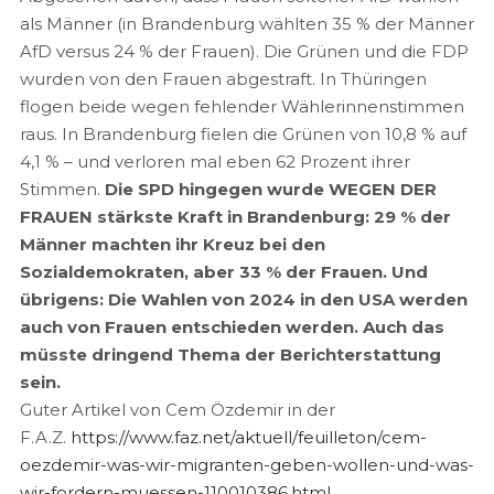
als Männer (in Brandenburg wählten 35 % der Männer
AfD versus 24 % der Frauen). Die Grünen und die FDP
wurden von den Frauen abgestraft. In Thüringen
flogen beide wegen fehlender Wählerinnenstimmen
raus. In Brandenburg fielen die Grünen von 10,8 % auf
4,1 % – und verloren mal eben 62 Prozent ihrer
Stimmen.
Die SPD hingegen wurde WEGEN DER
FRAUEN stärkste Kraft in Brandenburg: 29 % der
Männer machten ihr Kreuz bei den
Sozialdemokraten, aber 33 % der Frauen. Und
übrigens: Die Wahlen von 2024 in den USA werden
auch von Frauen entschieden werden. Auch das
müsste dringend Thema der Berichterstattung
sein.
Guter Artikel von Cem Özdemir in der
F.A.Z.
https://www.faz.net/aktuell/feuilleton/cem-
oezdemir-was-wir-migranten-geben-wollen-und-was-
wir-fordern-muessen-110010386.html