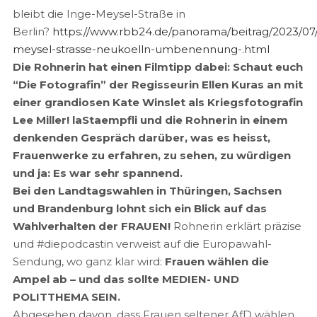
bleibt die Inge-Meysel-Straße in
Berlin?
https://www.rbb24.de/panorama/beitrag/2023/07
meysel-strasse-neukoelln-umbenennung-.html
Die Rohnerin hat einen Filmtipp dabei: Schaut euch
“Die Fotografin” der Regisseurin Ellen Kuras an mit
einer grandiosen Kate Winslet als Kriegsfotografin
Lee Miller! laStaempfli und die Rohnerin in einem
denkenden Gespräch darüber, was es heisst,
Frauenwerke zu erfahren, zu sehen, zu würdigen
und ja: Es war sehr spannend.
Bei den Landtagswahlen in Thüringen, Sachsen
und Brandenburg lohnt sich ein Blick auf das
Wahlverhalten der FRAUEN!
Rohnerin erklärt präzise
und #diepodcastin verweist auf die Europawahl-
Sendung, wo ganz klar wird:
Frauen wählen die
Ampel ab – und das sollte MEDIEN- UND
POLITTHEMA SEIN.
Abgesehen davon, dass Frauen seltener AfD wählen