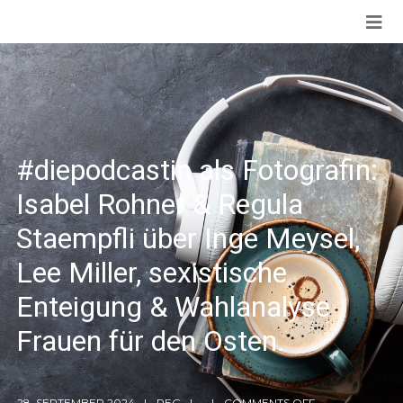
#diepodcastin als Fotografin:
Isabel Rohner & Regula
Staempfli über Inge Meysel,
Lee Miller, sexistische
Enteigung & Wahlanalyse
Frauen für den Osten.
28. SEPTEMBER 2024
REG
COMMENTS OFF