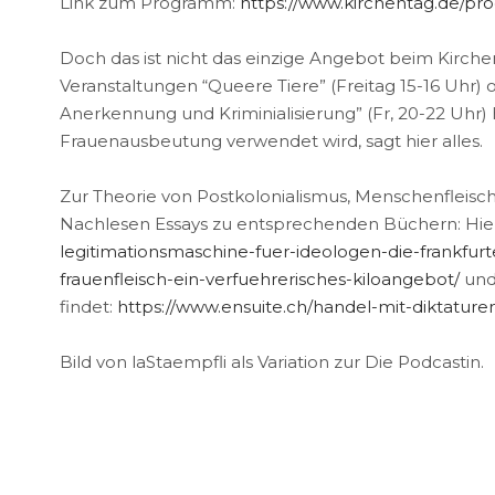
Link zum Programm:
https://www.kirchentag.de/p
Doch das ist nicht das einzige Angebot beim Kirch
Veranstaltungen “Queere Tiere” (Freitag 15-16 Uhr) 
Anerkennung und Kriminialisierung” (Fr, 20-22 Uhr) 
Frauenausbeutung verwendet wird, sagt hier alles.
Zur Theorie von Postkolonialismus, Menschenfleisch
Nachlesen Essays zu entsprechenden Büchern: Hier w
legitimationsmaschine-fuer-ideologen-die-frankfurt
frauenfleisch-ein-verfuehrerisches-kiloangebot/
und
findet:
https://www.ensuite.ch/handel-mit-diktature
Bild von laStaempfli als Variation zur Die Podcastin.