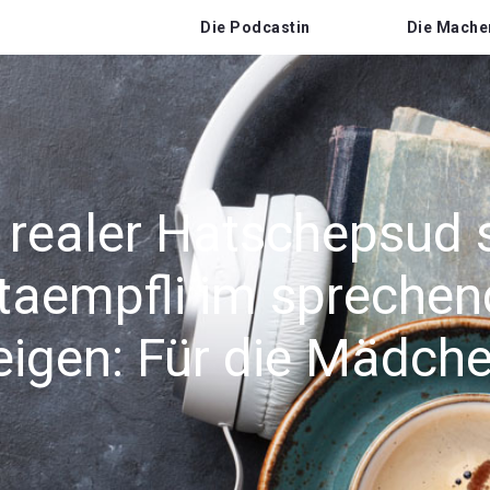
Die Podcastin
Die Mache
 realer Hatschepsud s
taempfli im spreche
gen: Für die Mädche