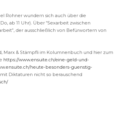
bel Rohner wundern sich auch über die
(Do, ab 11 Uhr). Über “Sexarbeit zwischen
rbeit”, der ausschließlich von Befürwortern von
wird, Marx & Stämpfli im Kolumnenbuch und hier zum
he
https://www.ensuite.ch/eine-geld-und-
ww.ensuite.ch/heute-besonders-guenstig-
it Diktaturen nicht so berauschend
sch/