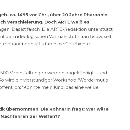
eb. ca. 1495 vor Chr., über 20 Jahre Pharaonin
rch Verschleierung. Doch ARTE weiß es
gen: Das ist falsch! Die ARTE-Redaktion unterstützt
auf dem ideologischen Vormarsch. In Iran bspw. seit
ch spannenden Ritt durch die Geschichte.
 1.500 Veranstaltungen werden angekündigt – und
: So wird ein vierstündiger Workshop “Werde mutig
öffentlich: “Könnte mein Kind, das eine weiße
itik übernommen. Die Rohnerin fragt: Wer wäre
e Nachfahren der Welfen??