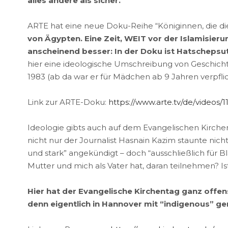
alles andere als sicher.
ARTE hat eine neue Doku-Reihe “Königinnen, die die
von Ägypten. Eine Zeit, WEIT vor der Islamisie
anscheinend besser: In der Doku ist Hatschepsut n
hier eine ideologische Umschreibung von Geschichte.
1983 (ab da war er für Mädchen ab 9 Jahren verpfl
Link zur ARTE-Doku:
https://www.arte.tv/de/videos
Ideologie gibts auch auf dem Evangelischen Kirchen
nicht nur der Journalist Hasnain Kazim staunte nich
und stark” angekündigt – doch “ausschließlich für Bl
Mutter und mich als Vater hat, daran teilnehmen? 
Hier hat der Evangelische Kirchentag ganz offen
denn eigentlich in Hannover mit “indigenous” ge