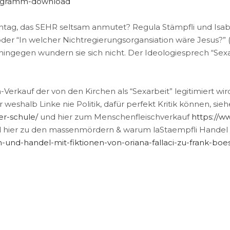
rogramm-download
entag, das SEHR seltsam anmutet? Regula Stämpfli und Isa
oder “In welcher Nichtregierungsorgansiation wäre Jesus?” 
hingegen wundern sie sich nicht. Der Ideologiesprech “Sexa
-Verkauf der von den Kirchen als “Sexarbeit” legitimiert 
eshalb Linke nie Politik, dafür perfekt Kritik können, sie
er-schule/
und hier zum Menschenfleischverkauf
https://w
 hier zu den massenmördern & warum laStaempfli Handel m
n-und-handel-mit-fiktionen-von-oriana-fallaci-zu-frank-boe