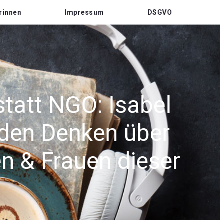
rinnen
Impressum
DSGVO
tatt NGO: Isabel
nden Denken über
n & Frauen dieser