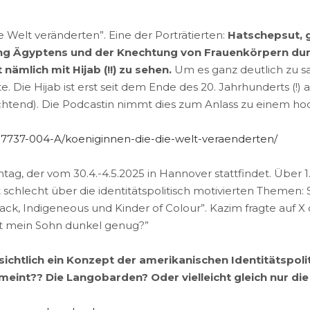
 Welt veränderten”. Eine der Porträtierten:
Hatschepsut, g
rung Ägyptens und der Knechtung von Frauenkörpern du
ämlich mit Hijab (!!) zu sehen.
Um es ganz deutlich zu sa
 Die Hijab ist erst seit dem Ende des 20. Jahrhunderts (!) 
ichtend). Die Podcastin nimmt dies zum Anlass zu einem ho
/117737-004-A/koeniginnen-die-die-welt-veraenderten/
tag, der vom 30.4.-4.5.2025 in Hannover stattfindet. Über
t schlecht über die identitätspolitisch motivierten Themen
ack, Indigeneous und Kinder of Colour”. Kazim fragte auf X 
Ist mein Sohn dunkel genug?”
sichtlich ein Konzept der amerikanischen Identitätspol
meint?? Die Langobarden? Oder vielleicht gleich nur di