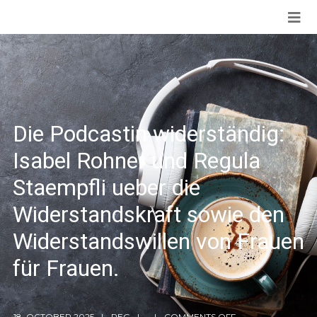
Die Podcastin widerständig:
Isabel Rohner und Regula
Staempfli ueber die
Widerstandskraft sowie den
Widerstandswillen von Frauen
für Frauen.
18. OCTOBER 2025
REG
COMMENTS OFF