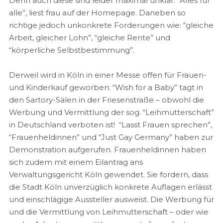
Denn auch diese sind leider maximal unklar: “Alles für
alle”, liest frau auf der Homepage. Daneben so
richtige jedoch unkonkrete Forderungen wie: “gleiche
Arbeit, gleicher Lohn”, “gleiche Rente” und
“körperliche Selbstbestimmung”.
Derweil wird in Köln in einer Messe offen für Frauen-
und Kinderkauf geworben: “Wish for a Baby” tagt in
den Sartory-Sälen in der Friesenstraße – obwohl die
Werbung und Vermittlung der sog. “Leihmutterschaft”
in Deutschland verboten ist! “Lasst Frauen sprechen”,
“Frauenheldinnen” und “Just Gay Germany” haben zur
Demonstration aufgerufen. Frauenheldinnen haben
sich zudem mit einem Eilantrag ans
Verwaltungsgericht Köln gewendet. Sie fordern, dass
die Stadt Köln unverzüglich konkrete Auflagen erlässt
und einschlägige Aussteller ausweist. Die Werbung für
und die Vermittlung von Leihmutterschaft – oder wie