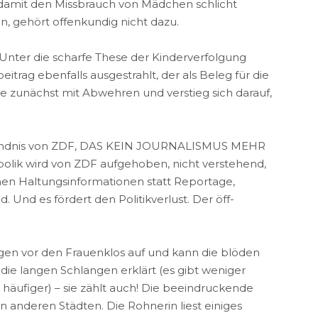
damit den Missbrauch von Mädchen schlicht
ben, gehört offenkundig nicht dazu.
 Unter die scharfe These der Kinderverfolgung
itrag ebenfalls ausgestrahlt, der als Beleg für die
 zunächst mit Abwehren und verstieg sich darauf,
-Verständnis von ZDF, DAS KEIN JOURNALISMUS MEHR
bolik wird von ZDF aufgehoben, nicht verstehend,
einen Haltungsinformationen statt Reportage,
Und es fördert den Politikverlust. Der öff-
ngen vor den Frauenklos auf und kann die blöden
 die langen Schlangen erklärt (es gibt weniger
äufiger) – sie zählt auch! Die beeindruckende
 in anderen Städten. Die Rohnerin liest einiges