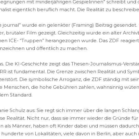
egnungen mit minderjährigen Gespielinnen” schreibt und 
rnalist eigentlich beruflich macht. Die Realität zu beschrei
 journal” wurde ein gelenkter (Framing) Beitrag gesendet.
brutaler Film gezeigt. Gleichzeitig wurde ein alter Archivbe
hen ICE- “Truppen” herangezogen wurde. Das ZDF reagierte
ennzeichnen und öffentlich zu machen.
 um das. Die KI-Geschichte zeigt das Thesen-Journalismus
ÖRR ist fundamental. Die Grenze zwischen Realität und Sym
 zerstört. Die symbolische Arroganz, die ZDF ständig mit s
e Menschen, die hohe Gebühren zahlen, wahnsinnig wütend. 
llem Standard.
nie Schulz aus: Sie regt sich immer über die langen Schla
 Realität. Nicht nur, dass sie immer wieder die Gründe für
als Männer, haben oft Kinder dabei und müssen dadurch h
t hunderte von Lokalitäten, viele davon in Berlin, aber auch