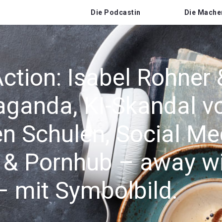
Die Podcastin
Die Mache
ction: Isabel Rohner
aganda, KI-Skandal v
n Schulen, Social Me
& Pornhub – away wit
 – mit Symbolbild.