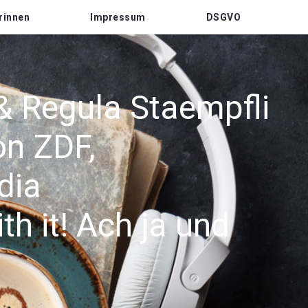
rinnen
Impressum
DSGVO
 & Regula Staempfli
on ZDF,
dia
h it! Ach ja und