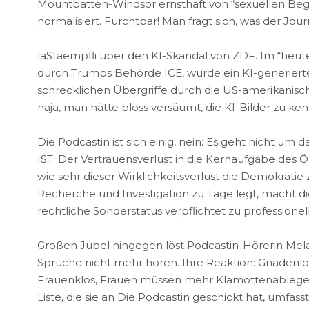
Mountbatten-Windsor ernsthaft von “sexuellen Beg
normalisiert. Furchtbar! Man fragt sich, was der Jou
laStaempfli über den KI-Skandal von ZDF. Im “heute
durch Trumps Behörde ICE, wurde ein KI-generierter, 
schrecklichen Übergriffe durch die US-amerikanisc
naja, man hätte bloss versäumt, die KI-Bilder zu k
Die Podcastin ist sich einig, nein: Es geht nicht
IST. Der Vertrauensverlust in die Kernaufgabe des 
wie sehr dieser Wirklichkeitsverlust die Demokratie
Recherche und Investigation zu Tage legt, macht di
rechtliche Sonderstatus verpflichtet zu professione
Großen Jubel hingegen löst Podcastin-Hörerin Mela
Sprüche nicht mehr hören. Ihre Reaktion: Gnadenlose
Frauenklos, Frauen müssen mehr Klamottenablegen 
Liste, die sie an Die Podcastin geschickt hat, umfass