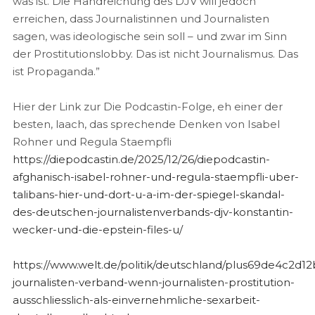
was ist. Die Handreichung des DJV will jedoch
erreichen, dass Journalistinnen und Journalisten
sagen, was ideologische sein soll – und zwar im Sinn
der Prostitutionslobby. Das ist nicht Journalismus. Das
ist Propaganda.”
Hier der Link zur Die Podcastin-Folge, eh einer der
besten, laach, das sprechende Denken von Isabel
Rohner und Regula Staempfli
https://diepodcastin.de/2025/12/26/diepodcastin-
afghanisch-isabel-rohner-und-regula-staempfli-uber-
talibans-hier-und-dort-u-a-im-der-spiegel-skandal-
des-deutschen-journalistenverbands-djv-konstantin-
wecker-und-die-epstein-files-u/
https://www.welt.de/politik/deutschland/plus69de4c2d1
journalisten-verband-wenn-journalisten-prostitution-
ausschliesslich-als-einvernehmliche-sexarbeit-