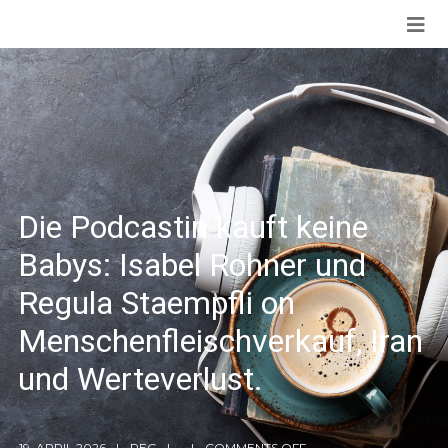
Die Podcastin kauft keine
Babys: Isabel Rohner und
Regula Staempfli on
Menschenfleischverkauf, Iran
und Werteverlust.
19. APRIL 2026
REG
COMMENTS OFF