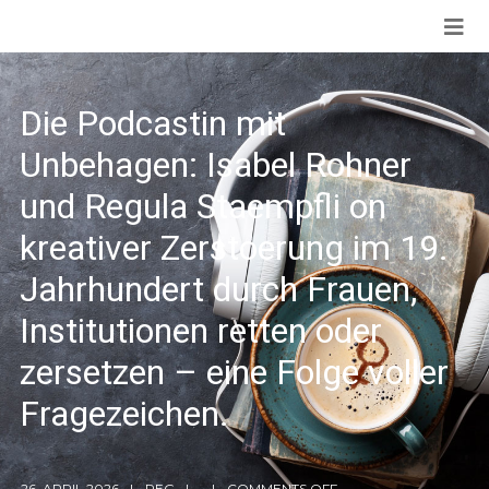
Die Podcastin mit
Unbehagen: Isabel Rohner
und Regula Staempfli on
kreativer Zerstoerung im 19.
Jahrhundert durch Frauen,
Institutionen retten oder
zersetzen – eine Folge voller
Fragezeichen.
26. APRIL 2026
REG
COMMENTS OFF