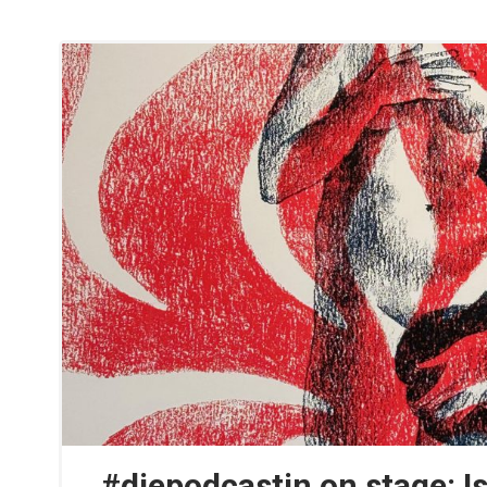
#diepodcastin on stage: I