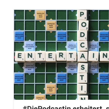
#DiePodcastin erheitert, s