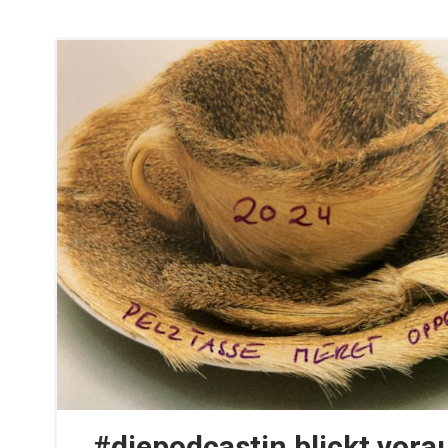
#diepodcastin blickt vorau