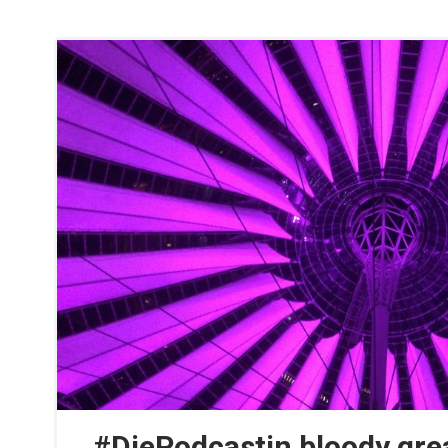
#DiePodcastin bloody grea