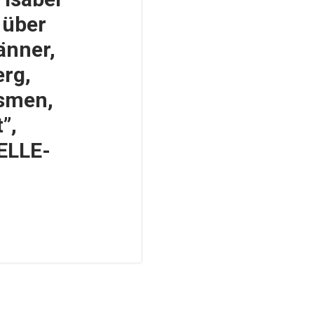
 über
änner,
rg,
smen,
”,
ELLE-