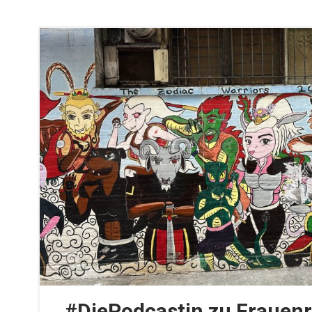
#DiePodcastin zu Frauen