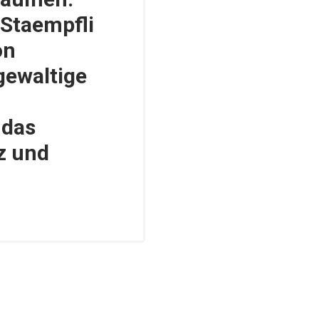
 Staempfli
on
gewaltige
 das
z und