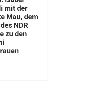
i mit der
ke Mau, dem
 des NDR
e zu den
ni
Frauen