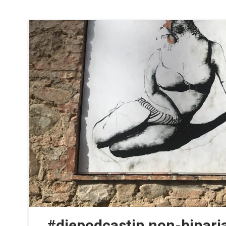
#diepodcastin non-binaria