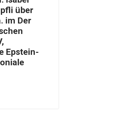
fli über
a. im Der
tschen
,
e Epstein-
loniale