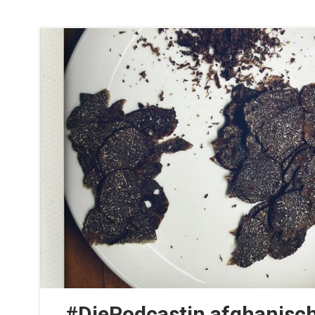
#DiePodcastin afghanisch