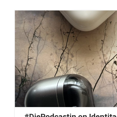
#DiePodcastin on Identitae