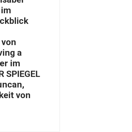
 im
ckblick
 von
ving a
er im
R SPIEGEL
uncan,
keit von