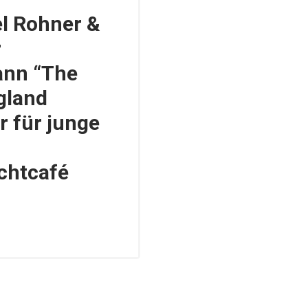
el Rohner &
r
ann “The
ngland
r für junge
chtcafé