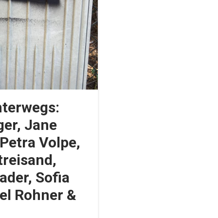
nterwegs:
ger, Jane
Petra Volpe,
treisand,
ader, Sofia
bel Rohner &