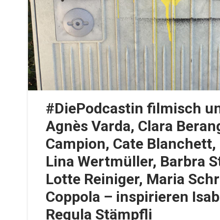
#DiePodcastin filmisch u
Agnès Varda, Clara Beran
Campion, Cate Blanchett, 
Lina Wertmüller, Barbra S
Lotte Reiniger, Maria Schr
Coppola – inspirieren Isa
Regula Stämpfli