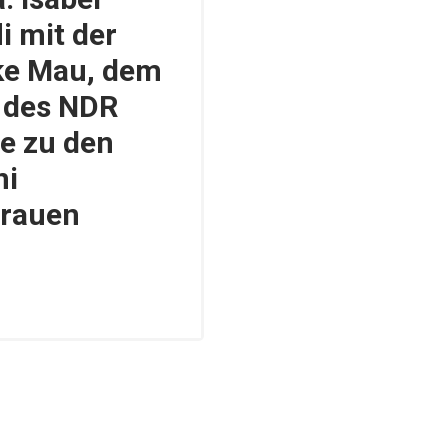
i mit der
ke Mau, dem
 des NDR
e zu den
ni
Frauen