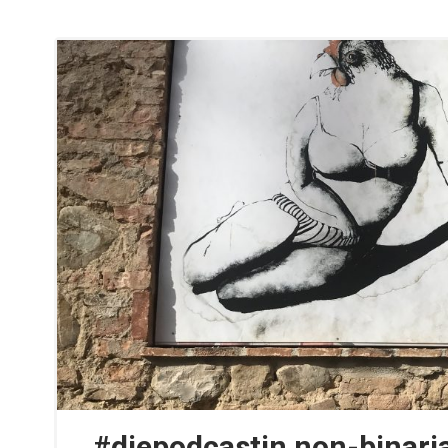
#diepodcastin non-binaria