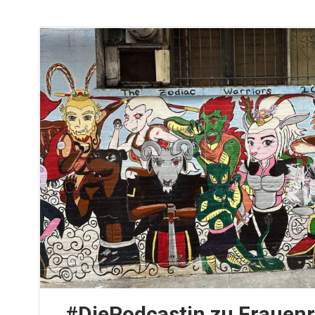
#DiePodcastin zu Frauen