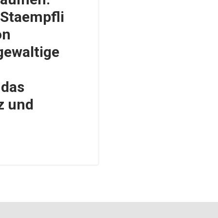
 Staempfli
on
gewaltige
 das
z und