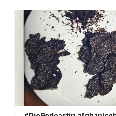
#DiePodcastin afghanisch