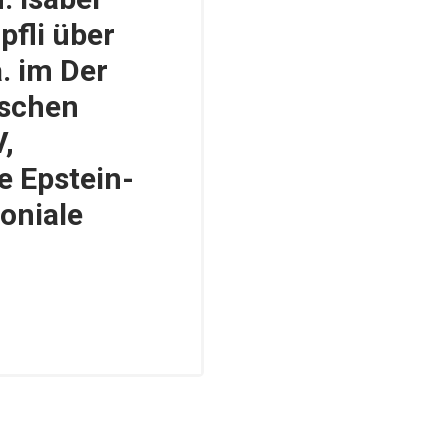
fli über
a. im Der
tschen
,
e Epstein-
loniale