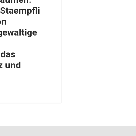
 Staempfli
on
gewaltige
 das
z und