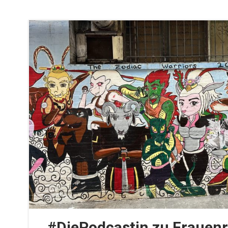
#DiePodcastin zu Frauen