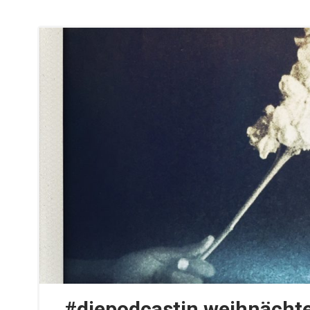
#diepodcastin weihnächte