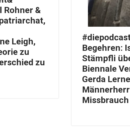
l Rohner &
patriarchat,
#diepodcasti
ne Leigh,
Begehren: I
orie zu
Stämpfli üb
erschied zu
Biennale Ve
Gerda Lerne
Männerherrs
Missbrauch 