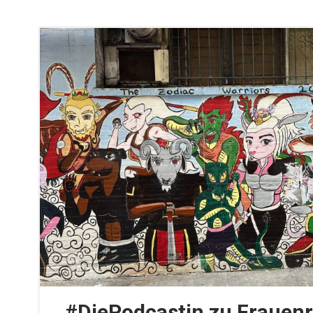
#DiePodcastin zu Frauen