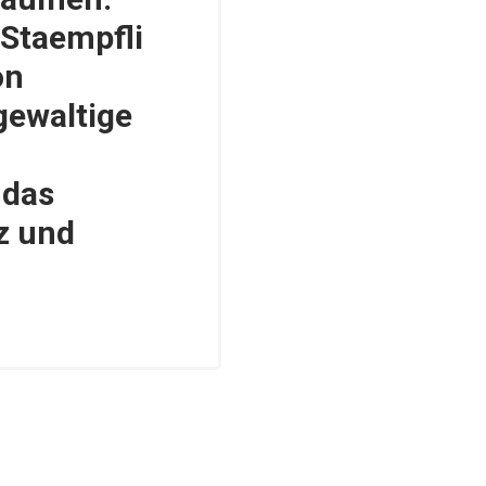
 Staempfli
on
gewaltige
 das
z und