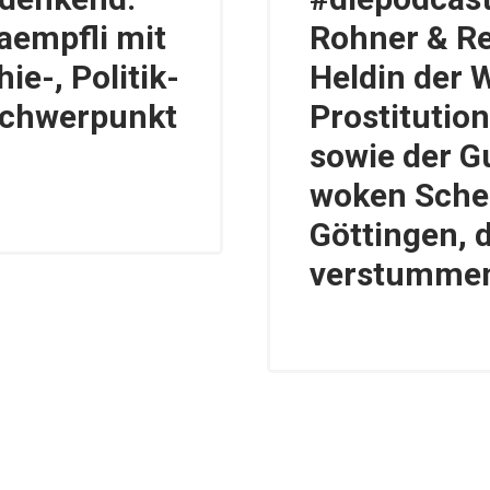
aempfli mit
Rohner & Re
ie-, Politik-
Heldin der
Schwerpunkt
Prostitutio
sowie der G
woken Scher
Göttingen, 
verstummen