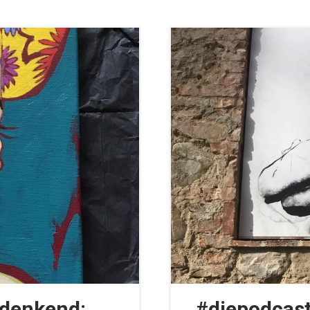
 denkend:
#diepodcast