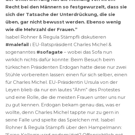
Recht bei den Männern so festgewurzelt, dass sie
sich der Tatsache der Unterdrückung, die sie
üben, gar nicht bewusst werden. Ebenso wenig
wie die Mehrzahl der Frauen.”
Isabel Rohner & Regula Stämpfli diskutieren
#malefail :
EU-Ratspräsident Charles Michel &
sogenanntes
#sofagate
– wobei das Sofa nun
wirklich nichts dafür konnte: Beim Besuch beim
türkischen Präsidenten Erdogan hatte diese nur zwei
Stühle vorbereiten lassen: einen für sich selber, einen
für Charles Michel. EU-Präsidentin Ursula von der
Leyen blieb da nur ein lautes “Ähm” des Protestes
und eine Rolle, die die meisten Frauen unter uns nur
zu gut kennen. Erdogan bekam genau das, was er
wollte, denn Charles Michel tappte nur zu gern in
seine Falle und spielte das Spielchen mit. Isabel
Rohner & Regula Stämpfli über den Hampelmann:
“Seine Kollegin wird gedemütigt? Offensichtlich not