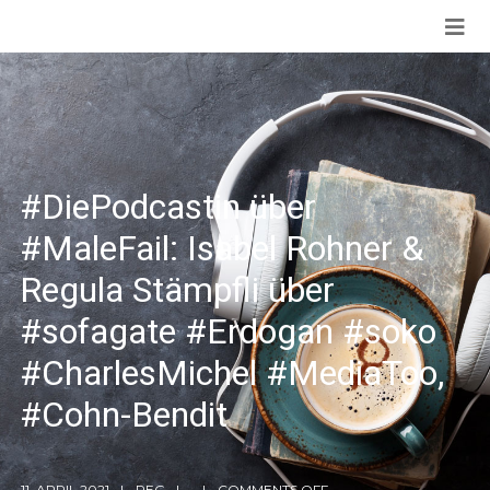
#DiePodcastin über
#MaleFail: Isabel Rohner &
Regula Stämpfli über
#sofagate #Erdogan #soko
#CharlesMichel #MediaToo,
#Cohn-Bendit
11. APRIL 2021
REG
COMMENTS OFF