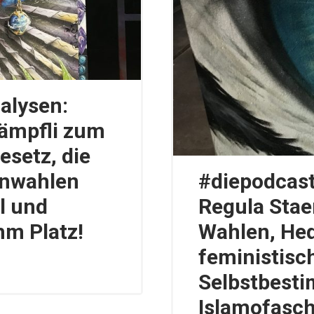
alysen:
tämpfli zum
setz, die
enwahlen
#diepodcast
l und
Regula Stae
hm Platz!
Wahlen, He
feministisc
Selbstbest
Islamofasch