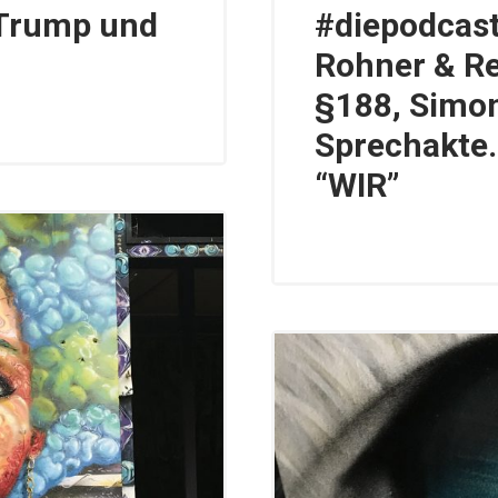
 Trump und
#diepodcas
Rohner & Re
§188, Simon
Sprechakte. 
“WIR”