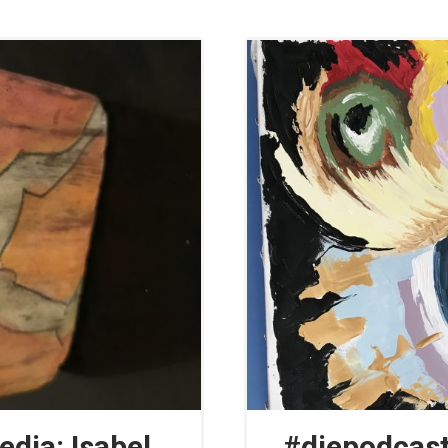
edia: Isabel
#diepodcast