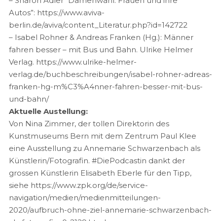
– Sharon Adler “Damenwahl. Frauen und ihre
Autos”: https://www.aviva-
berlin.de/aviva/content_Literatur.php?id=142722
– Isabel Rohner & Andreas Franken (Hg.): Männer
fahren besser – mit Bus und Bahn. Ulrike Helmer
Verlag. https://www.ulrike-helmer-
verlag.de/buchbeschreibungen/isabel-rohner-adreas-
franken-hg-m%C3%A4nner-fahren-besser-mit-bus-
und-bahn/
Aktuelle Austellung:
Von Nina Zimmer, der tollen Direktorin des
Kunstmuseums Bern mit dem Zentrum Paul Klee
eine Ausstellung zu Annemarie Schwarzenbach als
Künstlerin/Fotografin. #DiePodcastin dankt der
grossen Künstlerin Elisabeth Eberle für den Tipp,
siehe https://www.zpk.org/de/service-
navigation/medien/medienmitteilungen-
2020/aufbruch-ohne-ziel-annemarie-schwarzenbach-