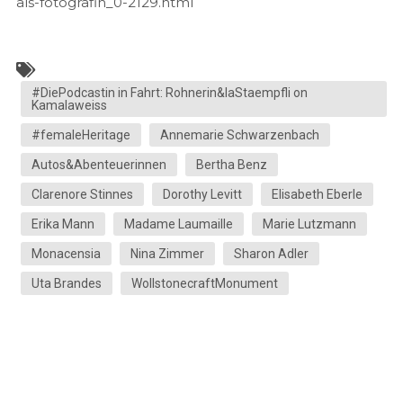
als-fotografin_0-2129.html
#DiePodcastin in Fahrt: Rohnerin&laStaempfli on
Kamalaweiss
#femaleHeritage
Annemarie Schwarzenbach
Autos&Abenteuerinnen
Bertha Benz
Clarenore Stinnes
Dorothy Levitt
Elisabeth Eberle
Erika Mann
Madame Laumaille
Marie Lutzmann
Monacensia
Nina Zimmer
Sharon Adler
Uta Brandes
WollstonecraftMonument