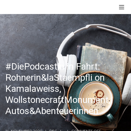
#DiePodcastin in Fahrt:
Rohnerin&laStaempfli on
Kamalaweiss,
WollstonecraftMonument,
Autos&Abenteuerinnen
14. NOVEMBER 2020
REG
COMMENTS OFF