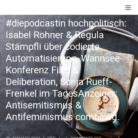
#diepodcastin hochpolitisch:
Isabel Rohner & Regula
Stämpfli über codierte
Automatisierung, Wannsee-
Konferenz Film &
Deliberation, Sonja Rueff-
Frenkel im TagesAnzeiger:
Antisemitismus &
Antifeminismus combined.
29. JANUARY 2022
REG
COMMENTS OFF