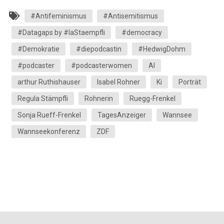
#Antifeminismus
#Antisemitismus
#Datagaps by #laStaempfli
#democracy
#Demokratie
#diepodcastin
#HedwigDohm
#podcaster
#podcasterwomen
AI
arthur Ruthishauser
Isabel Rohner
Ki
Porträt
Regula Stämpfli
Rohnerin
Ruegg-Frenkel
Sonja Rueff-Frenkel
TagesAnzeiger
Wannsee
Wannseekonferenz
ZDF