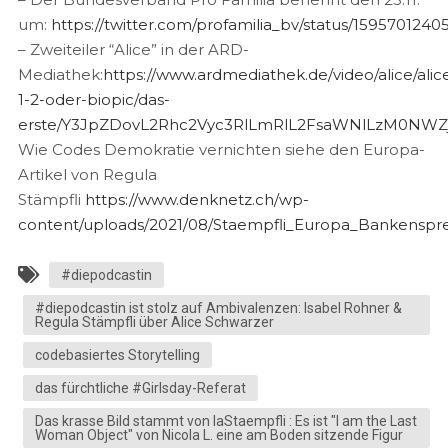
um:
https://twitter.com/profamilia_bv/status/159570124
– Zweiteiler “Alice” in der ARD-
Mediathek:
https://www.ardmediathek.de/video/alice/alic
1-2-oder-biopic/das-
erste/Y3JpZDovL2Rhc2Vyc3RlLmRlL2FsaWNlLzM0N
Wie Codes Demokratie vernichten siehe den Europa-
Artikel von Regula
Stämpfli
https://www.denknetz.ch/wp-
content/uploads/2021/08/Staempfli_Europa_Bankenspr
#diepodcastin
#diepodcastin ist stolz auf Ambivalenzen: Isabel Rohner &
Regula Stämpfli über Alice Schwarzer
codebasiertes Storytelling
das fürchtliche #Girlsday-Referat
Das krasse Bild stammt von laStaempfli : Es ist "I am the Last
Woman Object" von Nicola L. eine am Boden sitzende Figur