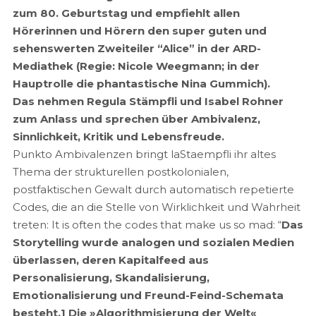
zum 80. Geburtstag und empfiehlt allen
Hörerinnen und Hörern den super guten und
sehenswerten Zweiteiler “Alice” in der ARD-
Mediathek (Regie: Nicole Weegmann; in der
Hauptrolle die phantastische Nina Gummich).
Das nehmen Regula Stämpfli und Isabel Rohner
zum Anlass und sprechen über Ambivalenz,
Sinnlichkeit, Kritik und Lebensfreude.
Punkto Ambivalenzen bringt laStaempfli ihr altes
Thema der strukturellen postkolonialen,
postfaktischen Gewalt durch automatisch repetierte
Codes, die an die Stelle von Wirklichkeit und Wahrheit
treten: It is often the codes that make us so mad: “
Das
Storytelling wurde analogen und sozialen Medien
überlassen, deren Kapitalfeed aus
Personalisierung, Skandalisierung,
Emotionalisierung und Freund-Feind-Schemata
besteht.1 Die »Algorithmisierung der Welt«