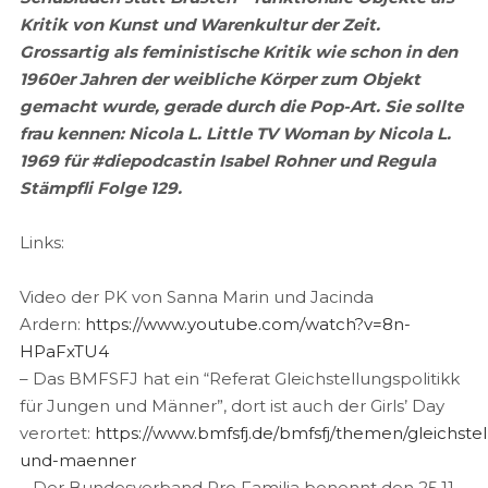
Kritik von Kunst und Warenkultur der Zeit.
Grossartig als feministische Kritik wie schon in den
1960er Jahren der weibliche Körper zum Objekt
gemacht wurde, gerade durch die Pop-Art. Sie sollte
frau kennen: Nicola L. Little TV Woman by Nicola L.
1969 für #diepodcastin Isabel Rohner und Regula
Stämpfli Folge 129.
Links:
Video der PK von Sanna Marin und Jacinda
Ardern:
https://www.youtube.com/watch?v=8n-
HPaFxTU4
– Das BMFSFJ hat ein “Referat Gleichstellungspolitikk
für Jungen und Männer”, dort ist auch der Girls’ Day
verortet:
https://www.bmfsfj.de/bmfsfj/themen/gleichste
und-maenner
– Der Bundesverband Pro Familia benennt den 25.11.