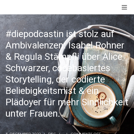
#diepodcastin ist stolz auf
Ambivalenzen: Isabel Rohner
& Regula Stämpfli über Alice
Schwarzer, codebasiertes
Storytelling, der codierte
Beliebigkeitsmist & ein
Plädoyer für mehr Sinnlichkeit
unter Frauen.
3. DECEMBER 2022
REG
COMMENTS OFF