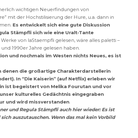
cherlich wichtigen Neuerfindungen von
” mit der Hochstilisierung der Hure, u.a. dann in
ehmen.
Es entwickelt sich eine gute Diskussion
ula Stämpfli sich wie eine Uralt-Tante
n Werke von laStaempfli gelesen, wäre alles paletti –
0er und 1990er Jahre gelesen haben.
tion und nochmals im Westen nichts Neues, es ist
en denen die großartige Charakterdarstellerin
). In “Die Kaiserin” (auf Netflix) erleben wir
in ist begeistert von Melika Fourutan und vor
in unser kulturelles Gedächtnis eingegraben
 nur und wird missverstanden
.
ner und Regula Stämpfli auch hier wieder: Es ist
sich auszutauschen. Wenn das mal kein Vorbild