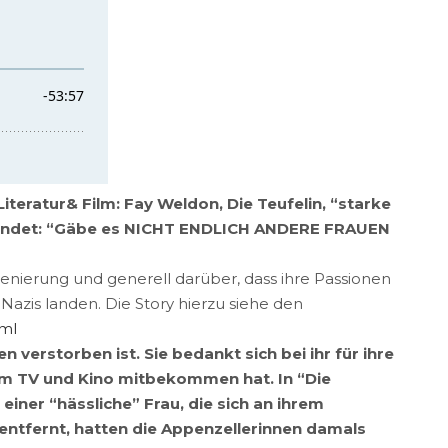
teratur& Film: Fay Weldon, Die Teufelin, “starke
ie findet: “Gäbe es NICHT ENDLICH ANDERE FRAUEN
zenierung und generell darüber, dass ihre Passionen
azis landen. Die Story hierzu siehe den
tml
n verstorben ist. Sie bedankt sich bei ihr für ihre
t im TV und Kino mitbekommen hat. In “Die
einer “hässliche” Frau, die sich an ihrem
entfernt, hatten die Appenzellerinnen damals