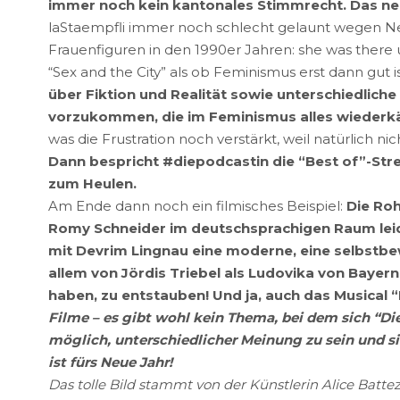
immer noch kein kantonales Stimmrecht. Das neu
laStaempfli immer noch schlecht gelaunt wegen Neu
Frauenfiguren in den 1990er Jahren: she was there u
“Sex and the City” als ob Feminismus erst dann gut
über Fiktion und Realität sowie unterschiedliche
vorzukommen, die im Feminismus alles wieder
was die Frustration noch verstärkt, weil natürlich n
Dann bespricht #diepodcastin die “Best of”-Stre
zum Heulen.
Am Ende dann noch ein filmisches Beispiel:
Die Roh
Romy Schneider im deutschsprachigen Raum leiden 
mit Devrim Lingnau eine moderne, eine selbstbewu
allem von Jördis Triebel als Ludovika von Bayern. 
haben, zu entstauben! Und ja, auch das Musical 
Filme – es gibt wohl kein Thema, bei dem sich “Die
möglich, unterschiedlicher Meinung zu sein und 
ist fürs Neue Jahr!
Das tolle Bild stammt von der Künstlerin Alice Batteza