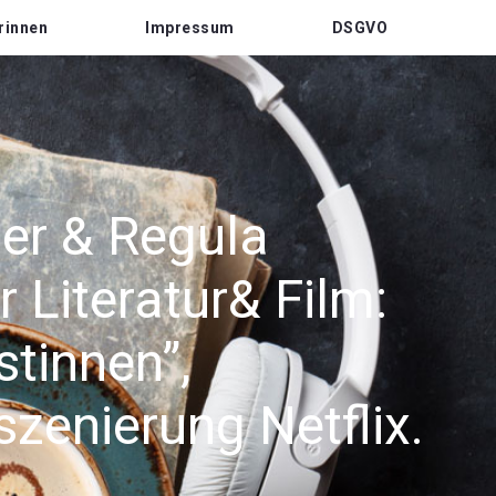
rinnen
Impressum
DSGVO
er & Regula
 Literatur& Film:
stinnen”,
szenierung Netflix.