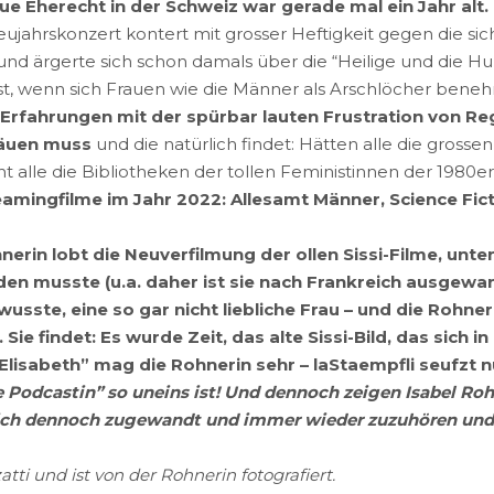
e Eherecht in der Schweiz war gerade mal ein Jahr alt.
jahrskonzert kontert mit grosser Heftigkeit gegen die si
nd ärgerte sich schon damals über die “Heilige und die Hure
 ist, wenn sich Frauen wie die Männer als Arschlöcher ben
 Erfahrungen mit der spürbar lauten Frustration von Reg
käuen muss
und die natürlich findet: Hätten alle die grosse
icht alle die Bibliotheken der tollen Feministinnen der 198
amingfilme im Jahr 2022: Allesamt Männer, Science Fic
nerin lobt die Neuverfilmung der ollen Sissi-Filme, unt
musste (u.a. daher ist sie nach Frankreich ausgewandert
sste, eine so gar nicht liebliche Frau – und die Rohner
Sie findet: Es wurde Zeit, das alte Sissi-Bild, das sich 
“Elisabeth” mag die Rohnerin sehr – laStaempfli seufzt
 Podcastin” so uneins ist! Und dennoch zeigen Isabel Roh
sich dennoch zugewandt und immer wieder zuzuhören und 
tti und ist von der Rohnerin fotografiert.