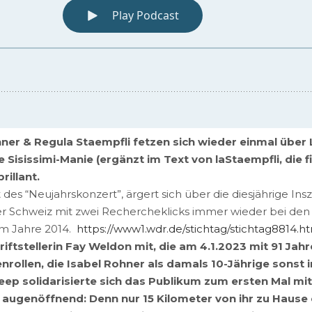
er & Regula Staempfli fetzen sich wieder einmal über Li
ie Sisissimi-Manie (ergänzt im Text von laStaempfli, d
rillant.
es “Neujahrskonzert”, ärgert sich über die diesjährige Ins
er Schweiz mit zwei Rechercheklicks immer wieder bei den N
em Jahre 2014.
https://www1.wdr.de/stichtag/stichtag8814.h
ftstellerin Fay Weldon mit, die am 4.1.2023 mit 91 Jahre
enrollen, die Isabel Rohner als damals 10-Jährige sons
ep solidarisierte sich das Publikum zum ersten Mal mit 
 augenöffnend: Denn nur 15 Kilometer von ihr zu Hause 