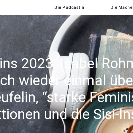
Die Podcastin
Die Mache
ins 2023: Isabel Rohn
ich wieder einmal über
felin, “starke Femini
tionen und die Sisi-In