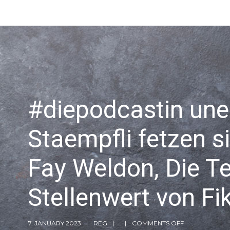
#diepodcastin une
Staempfli fetzen s
Fay Weldon, Die Teu
Stellenwert von Fik
7. JANUARY 2023
REG
COMMENTS OFF