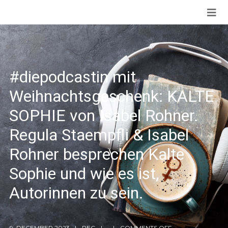
#diepodcastin mit
Weihnachtsgeschenk: KALTE
SOPHIE von Isabel Rohner.
Regula Staempfli & Isabel
Rohner besprechen Kalte
Sophie und wie es ist,
Autorinnen zu sein.
9. DECEMBER 2023
REG
COMMENTS OFF