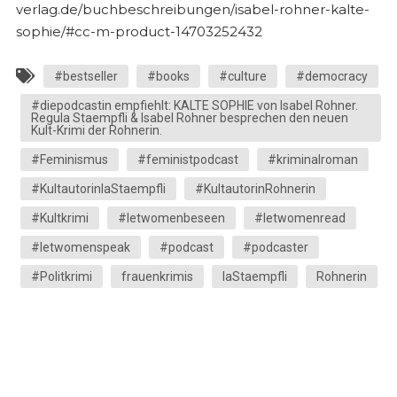
verlag.de/buchbeschreibungen/isabel-rohner-kalte-
sophie/#cc-m-product-14703252432
#bestseller
#books
#culture
#democracy
#diepodcastin empfiehlt: KALTE SOPHIE von Isabel Rohner.
Regula Staempfli & Isabel Rohner besprechen den neuen
Kult-Krimi der Rohnerin.
#Feminismus
#feministpodcast
#kriminalroman
#KultautorinlaStaempfli
#KultautorinRohnerin
#Kultkrimi
#letwomenbeseen
#letwomenread
#letwomenspeak
#podcast
#podcaster
#Politkrimi
frauenkrimis
laStaempfli
Rohnerin