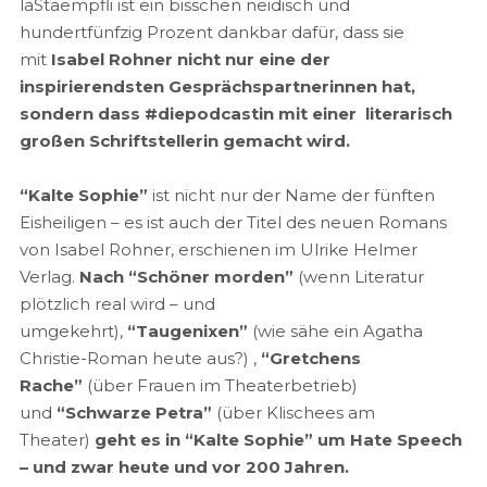
laStaempfli ist ein bisschen neidisch und
hundertfünfzig Prozent dankbar dafür, dass sie
mit
Isabel Rohner nicht nur eine der
inspirierendsten Gesprächspartnerinnen hat,
sondern dass #diepodcastin mit einer literarisch
großen Schriftstellerin gemacht wird.
“Kalte Sophie”
ist nicht nur der Name der fünften
Eisheiligen – es ist auch der Titel des neuen Romans
von Isabel Rohner, erschienen im Ulrike Helmer
Verlag.
Nach “Schöner morden”
(wenn Literatur
plötzlich real wird – und
umgekehrt),
“Taugenixen”
(wie sähe ein Agatha
Christie-Roman heute aus?) ,
“Gretchens
Rache”
(über Frauen im Theaterbetrieb)
und
“Schwarze Petra”
(über Klischees am
Theater)
geht es in “Kalte Sophie” um Hate Speech
– und zwar heute und vor 200 Jahren.