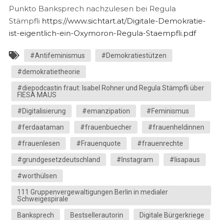
Punkto Banksprech nachzulesen bei Regula
Stämpfli
https://www.sichtart.at/Digitale-Demokratie-
ist-eigentlich-ein-Oxymoron-Regula-Staempfli.pdf
#Antifeminismus
#Demokratiestützen
#demokratietheorie
#diepodcastin fraut: Isabel Rohner und Regula Stämpfli über
FIESA MAUS
#Digitalisierung
#emanzipation
#Feminismus
#ferdaataman
#frauenbuecher
#frauenheldinnen
#frauenlesen
#Frauenquote
#frauenrechte
#grundgesetzdeutschland
#Instagram
#lisapaus
#worthülsen
111 Gruppenvergewaltigungen Berlin in medialer
Schweigespirale
Banksprech
Bestsellerautorin
Digitale Bürgerkriege