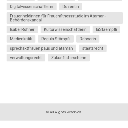
Digitalwissenschaftlerin
Dozentin
Frauenheldinnen für Frauenfitnessstudio im Ataman-
Behördenskandal.
Isabel Rohner
Kulturwissenschaftlerin
laStaempfli
Medienkritik
Regula Stämpfli
Rohnerin
sprechaktfrauen paus und ataman
staatsrecht
verwaltungsrecht
Zukunftsforscherin
© All Rights Reserved.