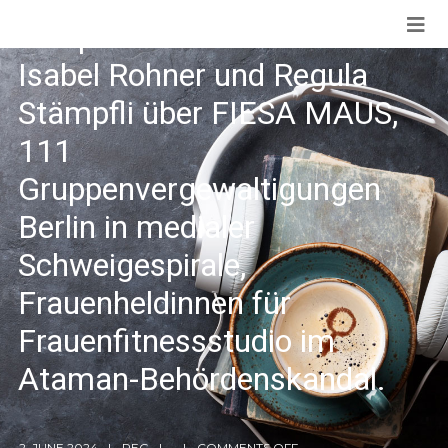
#diepodcastin fraut “FRAU!”:
Isabel Rohner und Regula
Stämpfli über FIESA MAUS,
111
Gruppenvergewaltigungen
Berlin in medialer
Schweigespirale,
Frauenheldinnen für
Frauenfitnessstudio im
Ataman-Behördenskandal.
2. JUNE 2024
REG
COMMENTS OFF