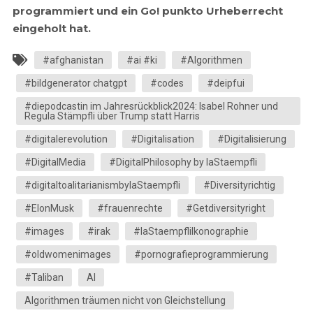
programmiert und ein Go! punkto Urheberrecht
eingeholt hat.
#afghanistan
#ai #ki
#Algorithmen
#bildgenerator chatgpt
#codes
#deipfui
#diepodcastin im Jahresrückblick2024: Isabel Rohner und
Regula Stämpfli über Trump statt Harris
#digitalerevolution
#Digitalisation
#Digitalisierung
#DigitalMedia
#DigitalPhilosophy by laStaempfli
#digitaltoalitarianismbylaStaempfli
#Diversityrichtig
#ElonMusk
#frauenrechte
#Getdiversityright
#images
#irak
#laStaempfliIkonographie
#oldwomenimages
#pornografieprogrammierung
#Taliban
AI
Algorithmen träumen nicht von Gleichstellung