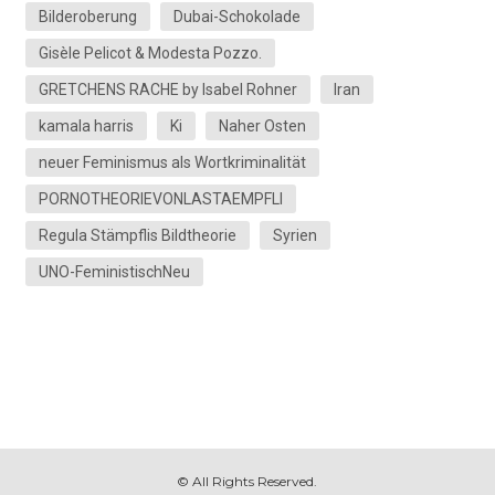
Bilderoberung
Dubai-Schokolade
Gisèle Pelicot & Modesta Pozzo.
GRETCHENS RACHE by Isabel Rohner
Iran
kamala harris
Ki
Naher Osten
neuer Feminismus als Wortkriminalität
PORNOTHEORIEVONLASTAEMPFLI
Regula Stämpflis Bildtheorie
Syrien
UNO-FeministischNeu
© All Rights Reserved.