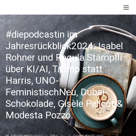
#diepodcastin im
Jahresrückblick2024: Isabel
Rohner und Regula Stämpfli
über KI/AI, Trump statt
Harris, UNO-
FeministischNeu, Dubai-
Schokolade, Gisèle Pelicot &
Modesta Pozzo.
19. DECEMBER 2024
REG
COMMENTS OFF