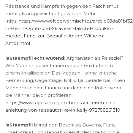
Résistance und Kämpferin gegen den Faschismus
mehr als ausgezeichnet gewesen. Mehr
Infos:
https://www.welt.de/vermischtes/article68da81b
in-Berlin-Opfer-und-Sklave-ist-falsch-Historiker-
meldet-Fund-zur-Biografie-Anton-Wilhelm-
Amos.html
laStaempfli echt wütend:
Afghanistan als Reiseziel?
Wie Männer locker Frauen verachten dürfen. In
einem linksliberalen Das Magazin – ohne kritische
Bemerkung, Gegenfrage, Kritik. Tja. Gerade bei linken
Männern spielen Frauen nur dann eine Rolle, wenn
die Männer davon profitieren:
https://www.tagesanzeiger.ch/besser-reisen-eine-
anleitung-von-reiseautor-kevin-kelly-972758261310
laStaempfli
bringt den Beschluss Bayerns, Franz
Josef Strauß und Hannah Arendt gleichzeitig in die