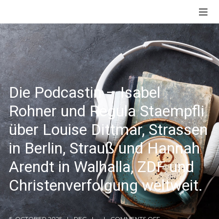
Die Podcastin – Isabel
Rohner und Regula Staempfli
über Louise Dittmar, Strassen
in Berlin, Strauß und Hannah
Arendt in Walhalla, ZDF und
Christenverfolgung weltweit.
5. OCTOBER 2025
REG
COMMENTS OFF