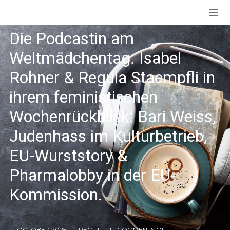
Die Podcastin am
Weltmädchentag. Isabel
Rohner & Regula Staempfli in
ihrem feministischen
Wochenrückblick: Bari Weiss,
Judenhass im Kulturbetrieb,
EU-Wurststory &
Pharmalobby in der EU-
Kommission.
11. OCTOBER 2025
REG
COMMENTS OFF