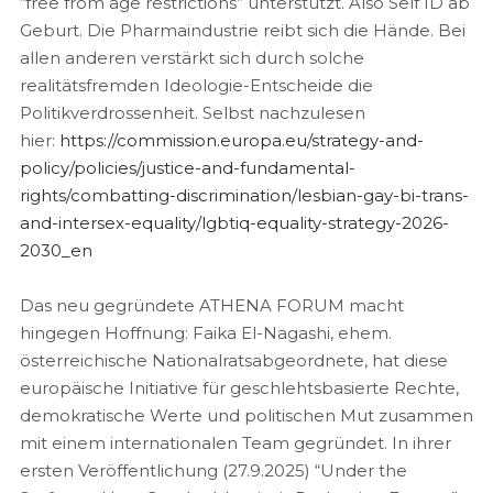
“free from age restrictions” unterstützt. Also Self ID ab
Geburt. Die Pharmaindustrie reibt sich die Hände. Bei
allen anderen verstärkt sich durch solche
realitätsfremden Ideologie-Entscheide die
Politikverdrossenheit. Selbst nachzulesen
hier:
https://commission.europa.eu/strategy-and-
policy/policies/justice-and-fundamental-
rights/combatting-discrimination/lesbian-gay-bi-trans-
and-intersex-equality/lgbtiq-equality-strategy-2026-
2030_en
Das neu gegründete ATHENA FORUM macht
hingegen Hoffnung: Faika El-Nagashi, ehem.
österreichische Nationalratsabgeordnete, hat diese
europäische Initiative für geschlehtsbasierte Rechte,
demokratische Werte und politischen Mut zusammen
mit einem internationalen Team gegründet. In ihrer
ersten Veröffentlichung (27.9.2025) “Under the