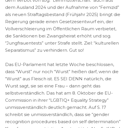
dem Verbot von sog. “Leihmutterschaft” auch aus
dem Ausland 2024 und der Aufnahme von “Femizid”
als neuen Straftagsbestand (Frühjahr 2025) bringt die
Regierung gerade einen Gesetzesentwurf ein, der
Vollverschleierung im Öffentlichen Raum verbietet,
die Sanktionen bei Zwangsheirat erhöht und sog.
“Jungfrauentests” unter Strafe stellt. Ziel: “kulturellen
Separatismus” zu verhindern. Gut so!
Das EU-Parlament hat letzte Woche beschlossen,
dass “Wurst” nur noch “Wurst” heißen darf, wenn die
“Wurst” aus Fleisch ist. ES SEI DENN natürlich, die
Wurst sagt, sie sei eine Frau – dann geht das
selbstverständlich. Das hat am 8. Oktober die EU-
Commission in ihrer “LGBTIQ+ Equality Strategy”
unmissverständlich deutlich gemacht. Auf S. 17
schreibt sie unmissverständlich, dass sie “gender
recognition procedures based on self determination”