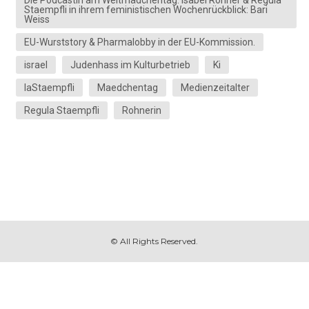
Die Podcastin am Weltmädchentag. Isabel Rohner & Regula
Staempfli in ihrem feministischen Wochenrückblick: Bari
Weiss
EU-Wurststory & Pharmalobby in der EU-Kommission.
israel
Judenhass im Kulturbetrieb
Ki
laStaempfli
Maedchentag
Medienzeitalter
Regula Staempfli
Rohnerin
© All Rights Reserved.