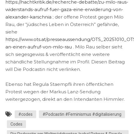
https://nachtkritik.de/recherche-debatte/zu-milo-raus-
widerstands-aufruf-fuer-gaza-eine-erwiderung-von-
alexander-karschnia
; der offene Protest gegen Milo
Rau, der “jüdisches Leben in Österreich” gefährde,
siehe
https://www.ots.at/presseaussendung/OTS_20251010_OT
an-einen-aufruf-von-milo-rau
. Milo Rau selber sieht
sich siegesgewiss & veröffentlicht eine weitere
schändliche Stellungnahme im Profil. Diesen Beitrag
will Die Podcastin nicht verlinken.
Ebenso hat Regula Staempfli ihren öffentlichen
Protest wegen der Markus Lanz-Sendung
weitergezogen, direkt an den Intendanten Himmler.
#codes
#Podcastin #Feminismus #digitalisierung
Codes