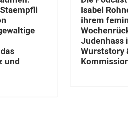
 Staempfli
Isabel Rohn
on
ihrem femin
gewaltige
Wochenrückb
Judenhass i
 das
Wurststory 
z und
Kommission