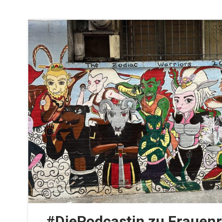
#DiePodcastin zu Frauen