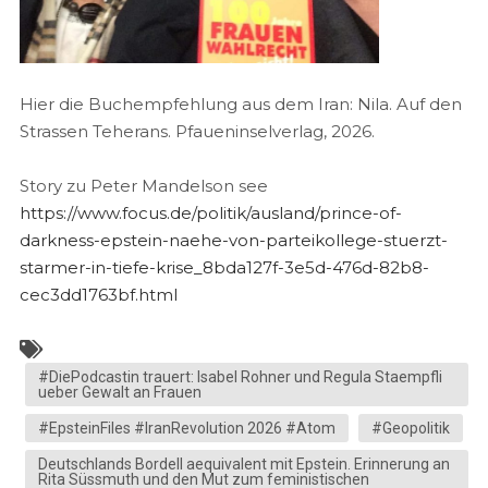
Hier die Buchempfehlung aus dem Iran: Nila. Auf den
Strassen Teherans. Pfaueninselverlag, 2026.
Story zu Peter Mandelson see
https://www.focus.de/politik/ausland/prince-of-
darkness-epstein-naehe-von-parteikollege-stuerzt-
starmer-in-tiefe-krise_8bda127f-3e5d-476d-82b8-
cec3dd1763bf.html
#DiePodcastin trauert: Isabel Rohner und Regula Staempfli
ueber Gewalt an Frauen
#EpsteinFiles #IranRevolution 2026 #Atom
#Geopolitik
Deutschlands Bordell aequivalent mit Epstein. Erinnerung an
Rita Süssmuth und den Mut zum feministischen