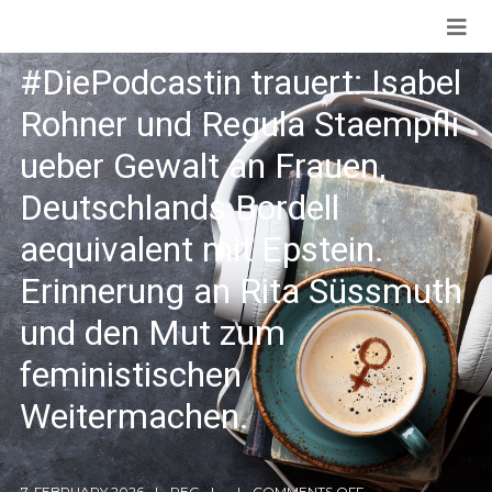
#DiePodcastin trauert: Isabel
Rohner und Regula Staempfli
ueber Gewalt an Frauen,
Deutschlands Bordell
aequivalent mit Epstein.
Erinnerung an Rita Süssmuth
und den Mut zum
feministischen
Weitermachen.
7. FEBRUARY 2026
REG
COMMENTS OFF