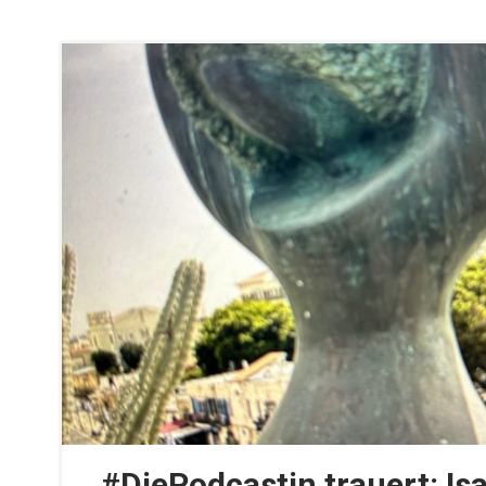
#DiePodcastin trauert: Is