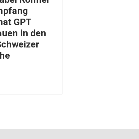
Empfang
Chat GPT
auen in den
Schweizer
che