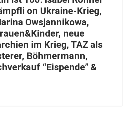
ämpfli on Ukraine-Krieg,
Marina Owsjannikowa,
rauen&Kinder, neue
rchien im Krieg, TAZ als
sterer, Böhmermann,
chverkauf “Eispende” &