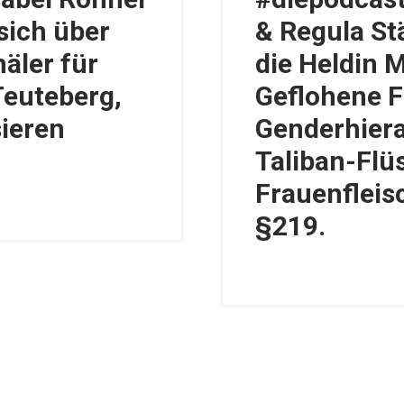
sich über
& Regula St
äler für
die Heldin 
Teuteberg,
Geflohene F
sieren
Genderhiera
Taliban-Flü
Frauenfleis
§219.