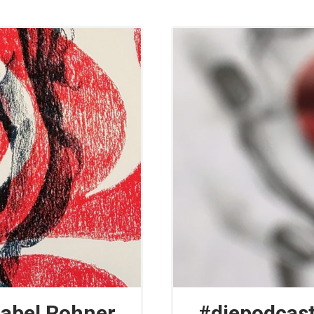
sabel Rohner
#diepodcasti