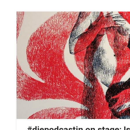
#diepodcastin on stage: I