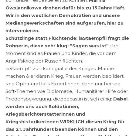
sich selber respektieren zu können.
Marina
Owsjannikowa drohen dafür bis zu 15 Jahre Haft.
Wir in den westlichen Demokratien und unsere
Mediengewerkschaften sind aufgerufen, hier zu
intervenieren.
Schutzlinge statt Flüchtende: laStaempfli fragt die
Rohnerin, diese sehr klug: “Sagen was ist”
: Im
Moment sind es Frauen und Kinder, die vor dem
Angriffskrieg der Russen flüchten.
laStaempfli zur Ikonografie des Krieges: Männer
machen & erklären Krieg, Frauen werden bebildert,
sind Opfer und falls Expertinnen, dann nur bei sog.
Soft-Themen wie Diplomatie, Humanitärer Hilfe oder
Friedensbewegung. diepodcastin ist sich einig:
Dabei
werden uns auch Soldatinnen,
Kriegsberichterstatterinnen und
Kriegshistorikerinnen WIRKLICH diesen Krieg für
das 21. Jahrhundert beenden können und den