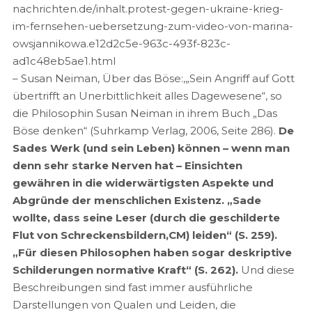
nachrichten.de/inhalt.protest-gegen-ukraine-krieg-
im-fernsehen-uebersetzung-zum-video-von-marina-
owsjannikowa.e12d2c5e-963c-493f-823c-
ad1c48eb5ae1.html
– Susan Neiman, Über das Böse:,„Sein Angriff auf Gott
übertrifft an Unerbittlichkeit alles Dagewesene“, so
die Philosophin Susan Neiman in ihrem Buch „Das
Böse denken“ (Suhrkamp Verlag, 2006, Seite 286).
De
Sades Werk (und sein Leben) können – wenn man
denn sehr starke Nerven hat – Einsichten
gewähren in die widerwärtigsten Aspekte und
Abgründe der menschlichen Existenz. „Sade
wollte, dass seine Leser (durch die geschilderte
Flut von Schreckensbildern,CM) leiden“ (S. 259).
„Für diesen Philosophen haben sogar deskriptive
Schilderungen normative Kraft“ (S. 262).
Und diese
Beschreibungen sind fast immer ausführliche
Darstellungen von Qualen und Leiden, die