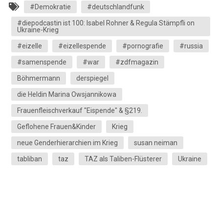
#Demokratie
#deutschlandfunk
#diepodcastin ist 100: Isabel Rohner & Regula Stämpfli on
Ukraine-Krieg
#eizelle
#eizellespende
#pornografie
#russia
#samenspende
#war
#zdfmagazin
Böhmermann
derspiegel
die Heldin Marina Owsjannikowa
Frauenfleischverkauf "Eispende" & §219.
Geflohene Frauen&Kinder
Krieg
neue Genderhierarchien im Krieg
susan neiman
tabliban
taz
TAZ als Taliben-Flüsterer
Ukraine