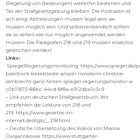
(Regelung von Beratungen) weiterhin bestehen und
Teil der Strafgesetzgebung bleiben. Die Podcastin ist
sich einig: Abtreibungen müssen legal sein, sie
müssen möglich sein. Und selbstverständlich sollten
sie so selten wie nur möglich angewendet werden
müssen. Die Paragrafen 218 und 219 müssen ersatzlos
gestrichen werden!
Links:
SpiegelRegierungsmonitoring: https://www.spiegel.de/po
baerbock-beliebteste-ampel-ministerin-christine-
lambrecht-ganz-hinten-spiegel-regierungsmonitor-a-
c0b11873-88bc-44cd-8f8a-e912dbe1c3c9
– Link zum deutschen Strafgesetzbuch. Wir
empfehlen die Lektüre von 218 und
219: https://www.gesetze-im-
internet.de/stgb/__218.html
– Deutsche Übersetzung des Videos von Marina
Owsjannikowa: https://www.stuttgarter-