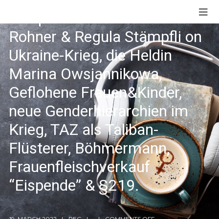
#diepodcastin ist 100: Isabel
Rohner & Regula Stämpfli on
Ukraine-Krieg, die Heldin
Marina Owsjannikowa,
Geflohene Frauen&Kinder,
neue Genderhierarchien im
Krieg, TAZ als Taliban-
Flüsterer, Böhmermann,
Frauenfleischverkauf
“Eispende” & §219.
19. MARCH 2022
REG
COMMENTS OFF