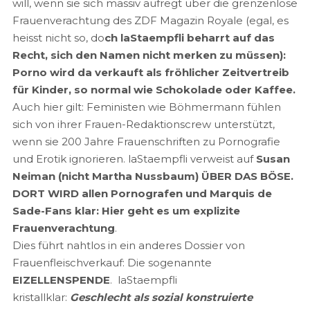
will, wenn sie sich massiv aufregt über die grenzenlose
Frauenverachtung des ZDF Magazin Royale (egal, es
heisst nicht so, do
ch laStaempfli beharrt auf das
Recht, sich den Namen nicht merken zu müssen):
Porno wird da verkauft als fröhlicher Zeitvertreib
für Kinder, so normal wie Schokolade oder Kaffee.
Auch hier gilt: Feministen wie Böhmermann fühlen
sich von ihrer Frauen-Redaktionscrew unterstützt,
wenn sie 200 Jahre Frauenschriften zu Pornografie
und Erotik ignorieren. laStaempfli verweist auf
Susan
Neiman (nicht Martha Nussbaum) ÜBER DAS BÖSE.
DORT WIRD allen Pornografen und Marquis de
Sade-Fans klar: Hier geht es um explizite
Frauenverachtung
.
Dies führt nahtlos in ein anderes Dossier von
Frauenfleischverkauf: Die sogenannte
EIZELLENSPENDE
. laStaempfli
kristallklar:
Geschlecht als sozial konstruierte