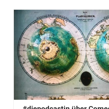
#diepodcastin über Come