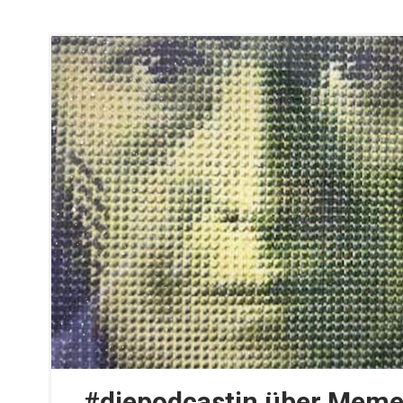
#diepodcastin über Meme